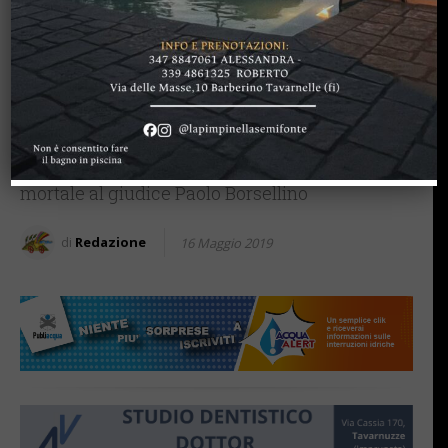
BAGNO A RIPOLI
Mafia e memoria: da oggi a
Bagno a Ripoli c’è Largo
Emanuela Loi
Intitolato alla prima agente della polizia di
Stato uccisa da mano mafiosa, nell'attentato
mortale al giudice Paolo Borsellino
di
Redazione
16 Maggio 2019