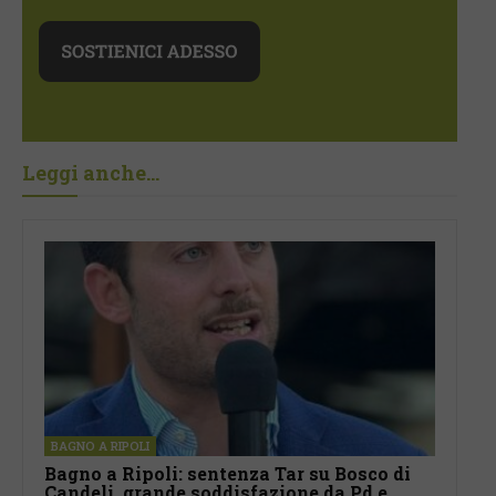
Leggi anche...
BAGNO A RIPOLI
Bagno a Ripoli: sentenza Tar su Bosco di
Candeli, grande soddisfazione da Pd e