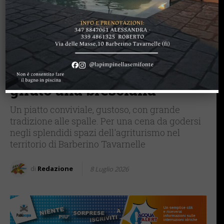
BARBERINO TAVARNELLE
MANGIARE & BERE
Al ristorante
dell’agriturismo La
Pimpinella di Semifonte
sabato 11 luglio arrosto
girato alla bresciana
Un piatto conviviale, gustoso, con grande
tradizione alle spalle. Per una cena da godersi
negli splendidi spazi dell'agriturismo nel
territorio di Barberino Tavarnelle
di
Redazione
8 Luglio 2026