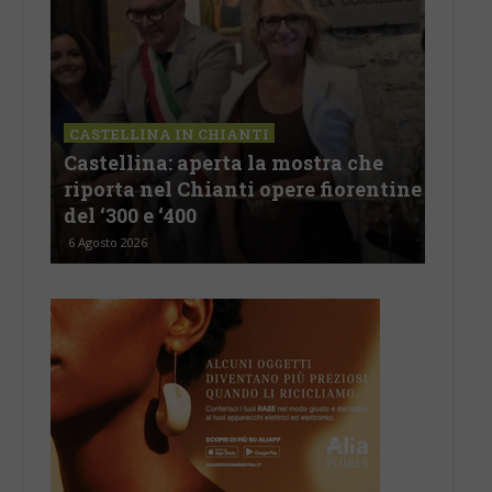
CASTELLINA IN CHIANTI
LETTERE & 
Castellina: aperta la mostra che
Castelnuov
riporta nel Chianti opere fiorentine
revisionism
del ‘300 e ‘400
d’Italia è
6 Agosto 2026
5 Agosto 2026