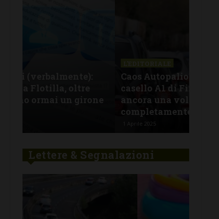
L'EDITORIALE
L'E
:
Caos Autopalio per l’incidente al
Fur
casello A1 di Firenze-Impruneta: e
chi
one
ancora una volta Anas è
ver
completamente assente
ha 
1 Aprile 2025
29 Ge
Lettere & Segnalazioni