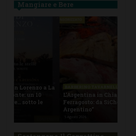
Mangiare e Bere
SAN
a La
Il 
BARBERINO TAVARNELLE
L’Argentina in Chianti… a
men
Ferragosto: da SiChef arriva “Fuoco
con
Argentino”
del
5 Agosto 2026
30 Lu