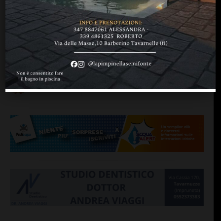
BAGNO A RIPOLI
La riflessione: “La nostra
risposta? Biblioteche e
centri anti violenza
aperti…”
di
Redazione
29 Dicembre 2013