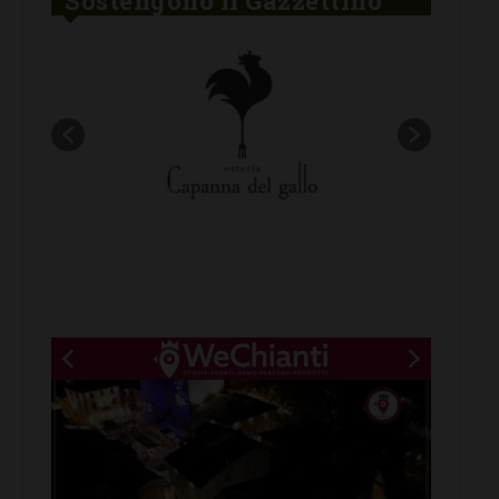
Sostengono Il Gazzettino
New title