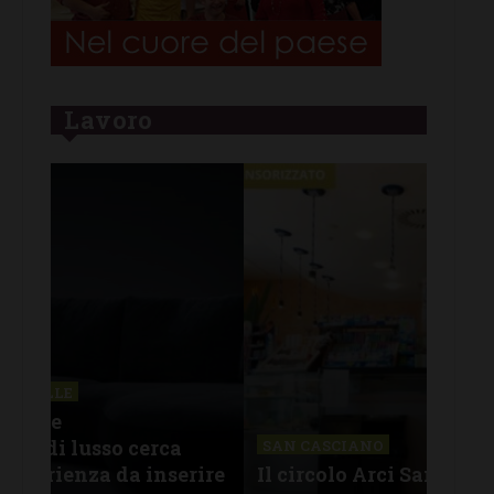
Lavoro
CHI
Lav
SAN CASCIANO
rire
Il circolo Arci San Casciano cerca
off