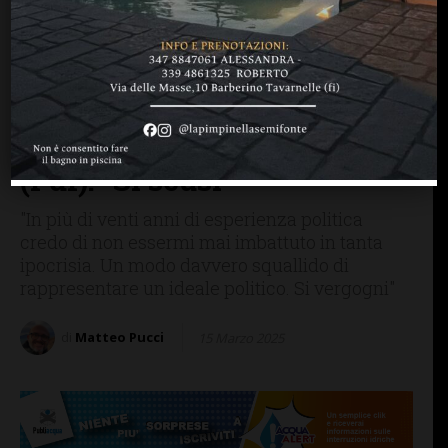
BARBERINO TAVARNELLE
Scuola San Donato in
Poggio, il sindaco
Baroncelli durissimo con la
consigliera regionale Tozzi
(FdI): “Si scusi”
"In più di venti anni di esperienza politica
credo di non essermi mai imbattuto in tanta
ipocrisia. Un modo davvero squallido di
rappresentare un ideale politico. Si vergogni"
di
Matteo Pucci
15 Marzo 2025