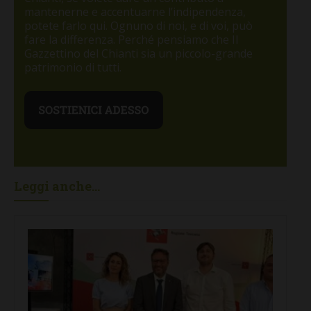
mantenerne e accentuarne l’indipendenza,
potete farlo qui. Ognuno di noi, e di voi, può
fare la differenza. Perché pensiamo che Il
Gazzettino del Chianti sia un piccolo-grande
patrimonio di tutti.
Leggi anche...