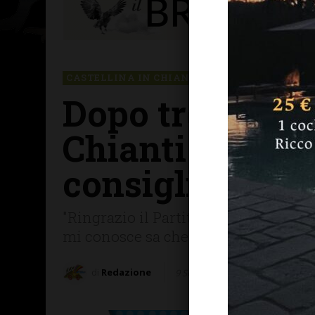
CASTELLINA IN CHIANTI
CHIANTI SENESE
Dopo tre manda
Chianti Marcel
consigliere re
"Ringrazio il Partito democratico per
mi conosce sa che tengo fede agli i
di
Redazione
9 Settembre 2025