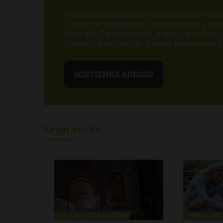
Adesso pensiamo che possiamo fare un altr
Chianti, se volete dare un contributo a m
farlo qui. Ognuno di noi, e di voi, può fare
Chianti sia un piccolo-grande patrimonio di 
Leggi anche...
LETTERE & SEGNALAZIONI
FIRENZE SIE