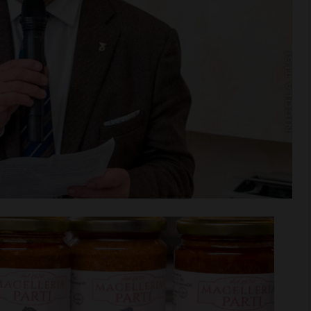
n va in
Aquatica, corsi di nuoto per
tra aperta per
bambini e ragazzi anche a
di agosto
settembre
i >
Leggi su SportChianti >