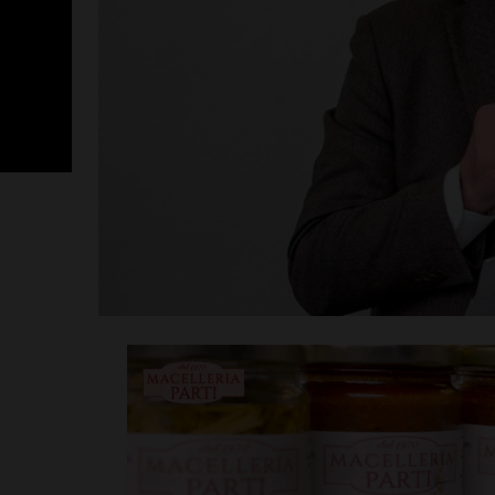
SportLab21 no
vacanza: pales
tutto il mese 
Leggi su SportChiant