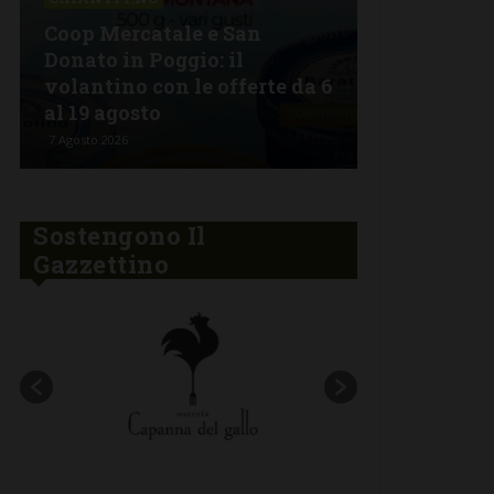
La grande 
Coop Mercatale e San
Lorenzo a 
Donato in Poggio: il
Semifonte:
volantino con le offerte da 6
tutto da go
al 19 agosto
stelle
7 Agosto 2026
6 Agosto 2026
Sostengono Il
Gazzettino