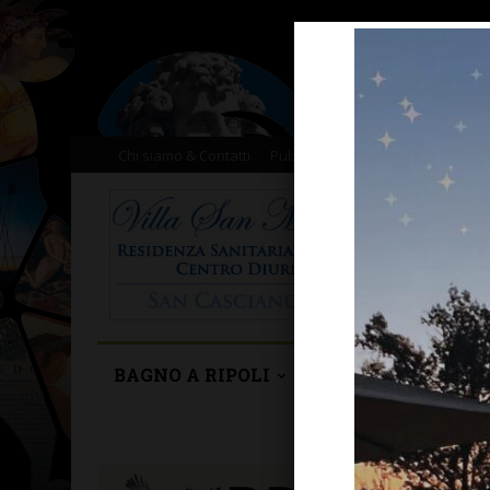
Chi siamo & Contatti
Pubblicità
Donazioni
Il nost
BAGNO A RIPOLI
BARBERINO TAVA