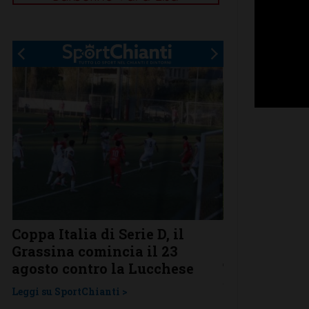
Coppa Italia di Serie D, il
Serie D, ecco
Grassina comincia il 23
Grassina e 
agosto contro la Lucchese
Tavarnelle c
una laziale
Leggi su SportChianti >
Leggi su SportChi