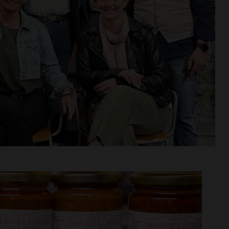
n va in
Aquatica, corsi di nuoto per
tra aperta per
bambini e ragazzi anche a
di agosto
settembre
i >
Leggi su SportChianti >