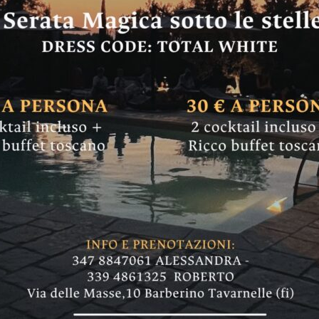
e di Per Castellina
consiglio comunale
opo l'elezione (all'unanimità) di Carlo Sisti: 
dell’Interno"