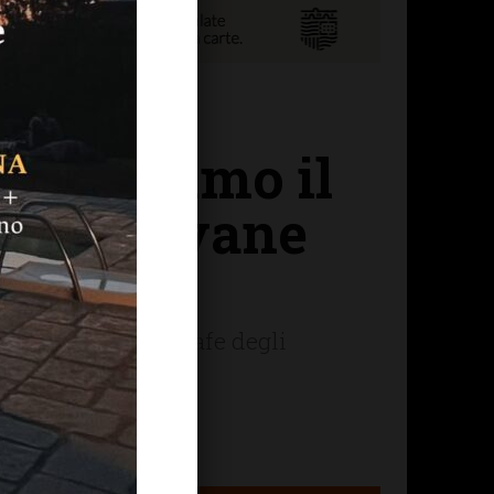
: “Abbiamo il
 più giovane
"Emerge dall’anagrafe degli