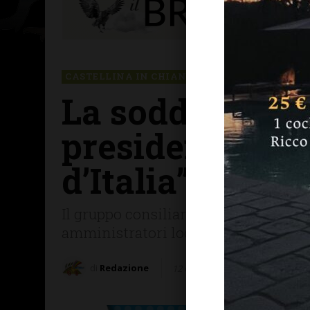
CASTELLINA IN CHIANTI
CHIANTI SENESE
La soddisfazion
presidente di 
d’Italia”
Il gruppo consiliare di maggioranza d
amministratori locali del Ministero 
di
Redazione
12 Gennaio 2026