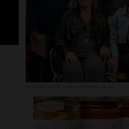
Il gruppo Per Castellina. In piedi, terzo da destra, Carlo Sisti
SportLab21 no
vacanza: pales
tutto il mese 
Leggi su SportChiant