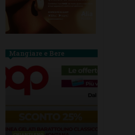
Mangiare e Bere
BARBERINO 
CHIANTI F.NO