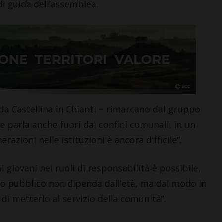
i guida dell’assemblea.
LETTERE & SEGNALAZIONI
“Celebrazione della
Madonna della neve.
da Castellina in Chianti – rimarcano dal gruppo
Nacque così la Basilica di
he parla anche fuori dai confini comunali, in un
Santa Maria Maggiore”
azioni nelle istituzioni è ancora difficile”.
7 Agosto 2026
 giovani nei ruoli di responsabilità è possibile,
zio pubblico non dipenda dall’età, ma dal modo in
 di metterlo al servizio della comunità”.