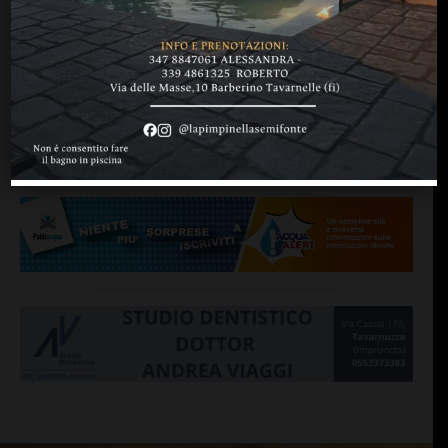
CHIANTI F.NO
E’ Stefano Caneschi:
giovane ed esperto. Tanti,
assieme a lui, i volti nuovi
di
Redazione
15 Ottobre 2013