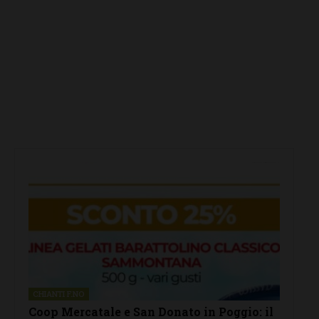
CHIANTI F.NO
Coop Mercatale e San Donato in Poggio: il