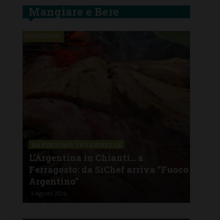
Mangiare e Bere
SAN
a La
Il 
BARBERINO TAVARNELLE
L’Argentina in Chianti… a
men
Ferragosto: da SiChef arriva “Fuoco
con
Argentino”
del
5 Agosto 2026
30 Lu