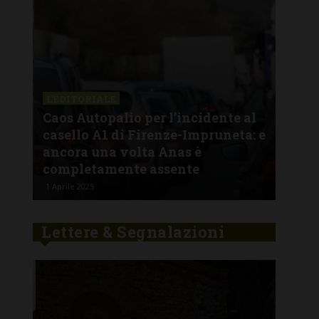
L'EDITORIALE
L'E
:
Caos Autopalio per l’incidente al
Fur
casello A1 di Firenze-Impruneta: e
chi
one
ancora una volta Anas è
ver
completamente assente
ha 
1 Aprile 2025
29 Ge
Lettere & Segnalazioni