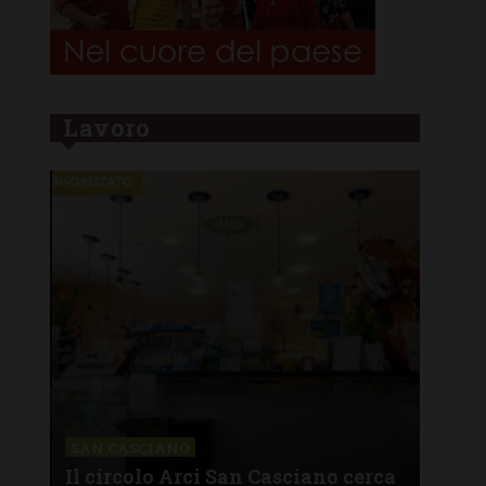
Lavoro
CHI
Lav
SAN CASCIANO
rire
Il circolo Arci San Casciano cerca
off