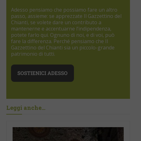
Adesso pensiamo che possiamo fare un altro
passo, assieme: se apprezzate Il Gazzettino del
Chianti, se volete dare un contributo a
mantenerne e accentuarne l’indipendenza,
potete farlo qui. Ognuno di noi, e di voi, può
fare la differenza. Perché pensiamo che Il
Gazzettino del Chianti sia un piccolo-grande
patrimonio di tutti.
Leggi anche...