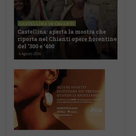
LETTERE & SEGNALAZIONI
 che
Castelnuovo Berardenga: “Il
rentine
revisionismo storico di Fratelli
d’Italia è solo propaganda”
5 Agosto 2026