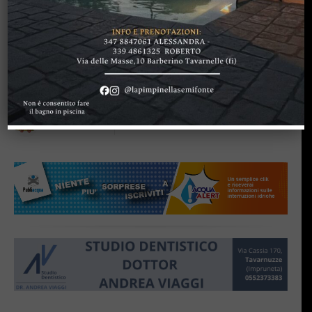
CHIANTI SENESE
Fra i nomi in cartellone
anche quelli di Ascanio
Celestini e Gaia de
Laurentis
di
Redazione
16 Novembre 2012