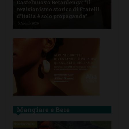
Castelnuovo Berardenga: “Il
Cas
tine
revisionismo storico di Fratelli
fam
d’Italia è solo propaganda”
Ban
5 Agosto 2026
4 Ago
Mangiare e Bere