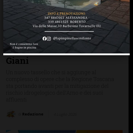
BAGNO A RIPOLI
FIRENZE SIENA TOSCANA
IMPRUNETA
Due nuove casse di
espansione per il Torrente
Ema: sopralluogo con il
presidente della Regione
Giani
Un nuovo tassello che si aggiunge al
complesso di opere che la Regione Toscana
sta portando avanti per la mitigazione del
rischio idrogelogico dell’Arno e dei suoi
affluenti
di
Redazione
4 Luglio 2026