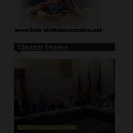
Chianti Senese
LETTERE & SEGNALAZIONI
CAS