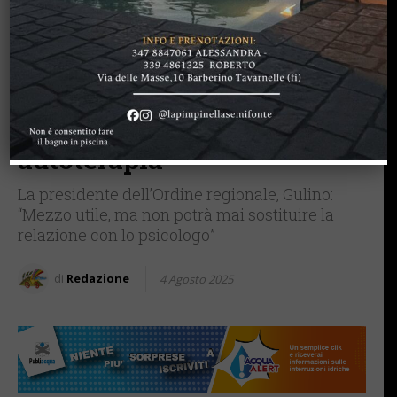
FIRENZE SIENA TOSCANA
Intelligenza artificiale,
l’Ordine degli Psicologi
Toscani: “Il rischio è che
diventi uno strumento di
autoterapia”
La presidente dell’Ordine regionale, Gulino:
“Mezzo utile, ma non potrà mai sostituire la
relazione con lo psicologo”
di
Redazione
4 Agosto 2025