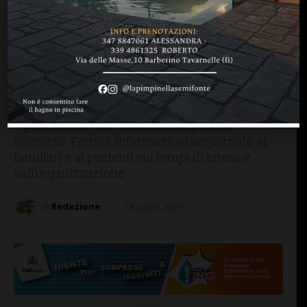
FIRENZE SIENA TOSCANA
La Toscana sperimenta il
“facilitatore” nei pronto
soccorso per ridurre i casi
di aggressione
Opererà nelle sale di attesa dei pronto
soccorso. Fornirà informazioni aggiornate ai
familiari e ai pazienti sui tempi di attesa e
sull’organizzazione
di
Redazione
18 Luglio 2025