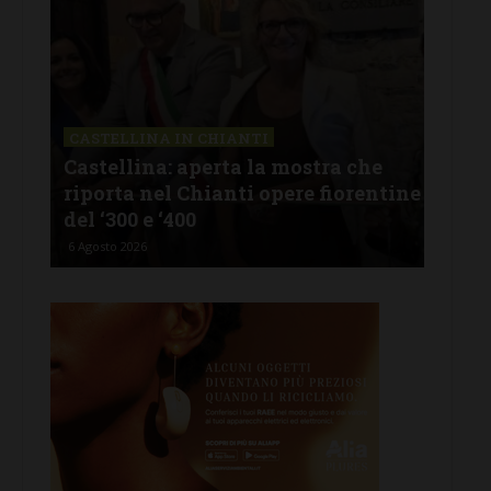
CASTELLINA IN CHIANTI
LET
Castellina: aperta la mostra che
Cas
riporta nel Chianti opere fiorentine
rev
del ‘300 e ‘400
d’I
6 Agosto 2026
5 Ago