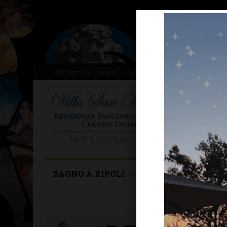
Chi siamo & Contatti
Pubblicità
Donazioni
Il nost
BAGNO A RIPOLI
BARBERINO TAVA