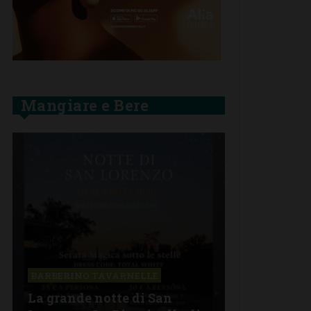
Mangiare e Bere
BARBERINO TAVARNELLE
La grande notte di San
BARBERINO 