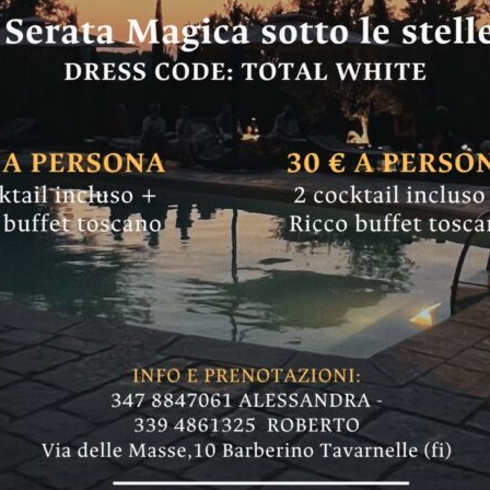
CASTELLINA IN CHIANTI
CASTELNUOVO B.GA
FIRENZE 
CHIANTI
SAN CASCIANO
to, le previsioni 
 qualche acquazzon
lantica che fa fatica a entrare sulla penisola 