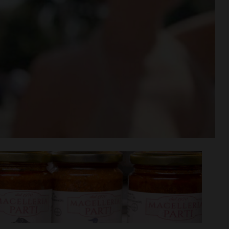
Niccolò
Coppa Italia di Serie D, il
iù… nel motore:
Grassina comincia il 23
cquisto
agosto contro la Lucchese
i >
Leggi su SportChianti >