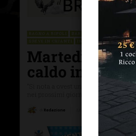
BAGNO A RIPOLI
BARBERINO TAVARNELLE
GREVE IN CHIANTI
IMPRUNETA
RADDA IN 
Martedì 13 agos
caldo insiste;
"Si nota a ovest una perturbazione at
nei prossimi giorni"
di
Redazione
13 Agosto 2024