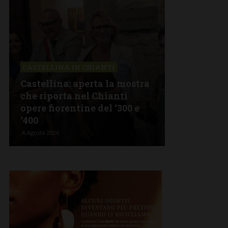
CASTELLINA IN CHIANTI
LETTERE & S
Castellina: aperta la mostra
Castelnuov
che riporta nel Chianti
revisionism
opere fiorentine del ‘300 e
Fratelli d’I
‘400
propagand
6 Agosto 2026
5 Agosto 2026