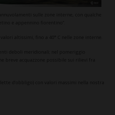
annuvolamenti sulle zone interne, con qualche
etino e appennino fiorentino”.
CASTELLINA IN CHIANTI
ri altissimi, fino a 40° C nelle zone interne.
Giuseppe Stiaccini, sindaco
di Castellina, commenta il
nti deboli meridionali; nel pomeriggio
“Codice Etico in
e breve acquazzone possibile sui rilievi fra
Agricoltura”
6 Agosto 2026
lette d’obbligo) con valori massimi nella nostra