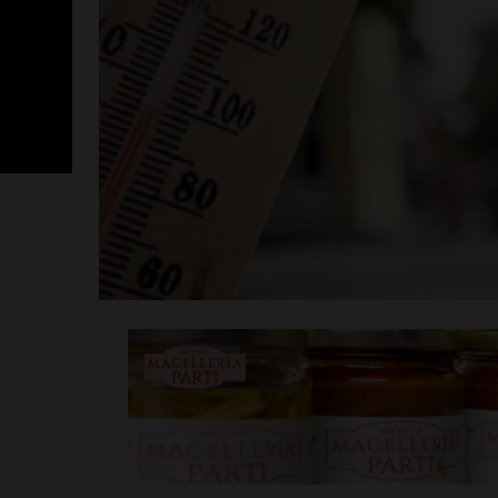
San Polo, un 
Nocentini in p
altro nuovo a
Leggi su SportChiant