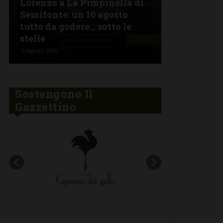
Lorenzo a La Pimpinella di
Semifonte: un 10 agosto
L’Argentin
tutto da godere… sotto le
Ferragosto:
stelle
“Fuoco Arg
6 Agosto 2026
5 Agosto 2026
Sostengono Il
Gazzettino