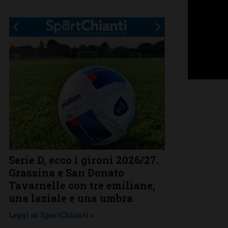
Serie D, ecco i gironi 2026/27.
Il Grassina v
Grassina e San Donato
arrivano sub
Tavarnelle con tre emiliane,
complimenti
una laziale e una umbra
prestigioso
Leggi su SportChianti >
Leggi su SportChi