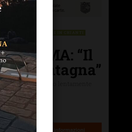
SIENA TOSCANA
GAIOLE IN CHIANTI
del LAMMA: “Il
e in montagna”
iberica; lo farà molto lentamente