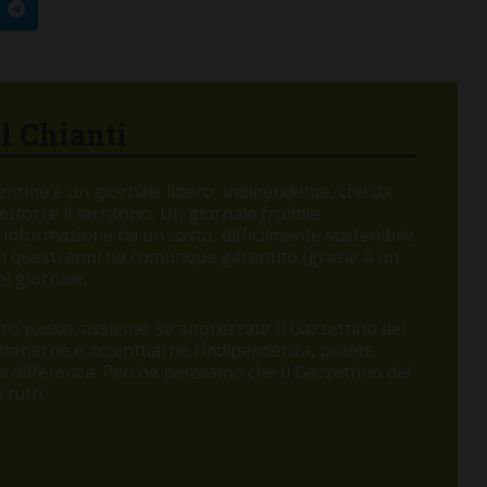
el Chianti
orentine è un giornale libero, indipendente, che da
tori e il territorio. Un giornale fruibile
 informazione ha un costo, difficilmente sostenibile
 in questi anni ha comunque garantito (grazie a un
l giornale.
o passo, assieme: se apprezzate Il Gazzettino del
antenerne e accentuarne l’indipendenza, potete
 la differenza. Perché pensiamo che Il Gazzettino del
tutti.