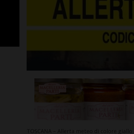
Poggibonsi, p
Fusci conferma
tecnico. In ser
presentazione
allenatore
Leggi su SportChiant
TOSCANA – Allerta meteo di colore giallo 