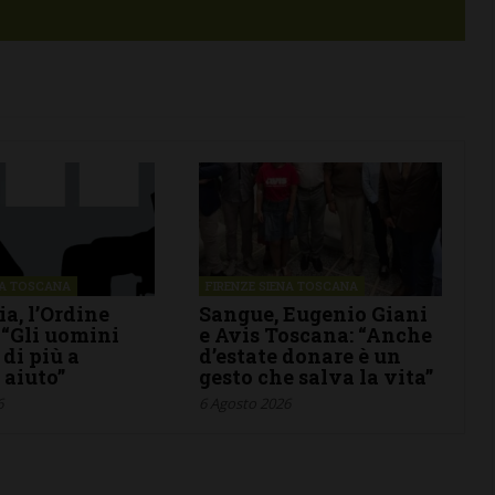
NA TOSCANA
FIRENZE SIENA TOSCANA
ia, l’Ordine
Sangue, Eugenio Giani
 “Gli uomini
e Avis Toscana: “Anche
 di più a
d’estate donare è un
 aiuto”
gesto che salva la vita”
6
6 Agosto 2026