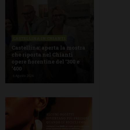
CASTELLINA IN CHIANTI
LETTERE & S
Castellina: aperta la mostra
Castelnuov
che riporta nel Chianti
revisionism
opere fiorentine del ‘300 e
Fratelli d’I
‘400
propagand
6 Agosto 2026
5 Agosto 2026