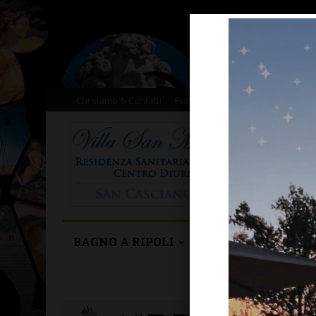
Chi siamo & Contatti
Pubblicità
Donazioni
Il nost
BAGNO A RIPOLI
BARBERINO TAVA