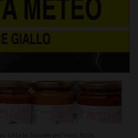
rime mosse:
Serie D, ecco i gironi 2026/27
to direttore
Grassina e San Donato
ata
Tavarnelle con tre emiliane,
 del nuovo
una laziale e una umbra
Leggi su SportChianti >
i >
su tutta la Toscana per vento forte.