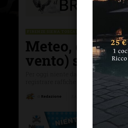
FIRENZE SIENA TOSCANA
Meteo, domenica
vento) su tutta
Per oggi niente da segnalare, ma dal
registrare raffiche fino a 60-80 km/h
di
Redazione
5 Aprile 2025