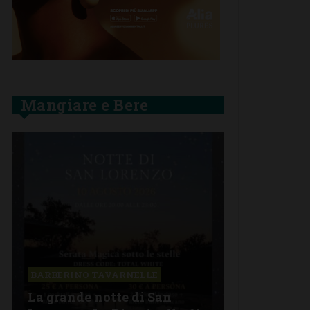
Mangiare e Bere
BARBERINO TAVARNELLE
La grande notte di San
BARBERINO 