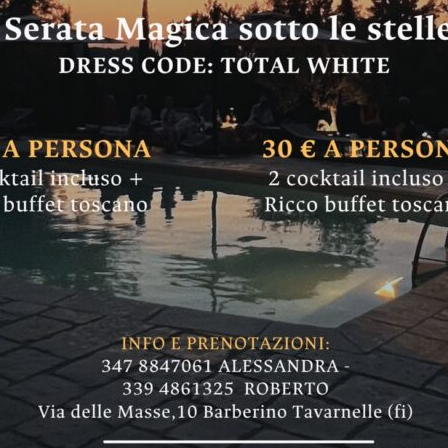
 6 aprile allerta g
 la Toscana
la tarda mattinata di domani venti da Nord Es