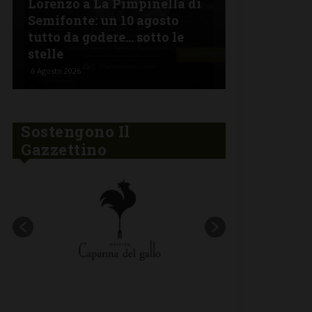
Lorenzo a La Pimpinella di
Semifonte: un 10 agosto
L’Argentin
tutto da godere… sotto le
Ferragosto:
stelle
“Fuoco Arg
6 Agosto 2026
5 Agosto 2026
Sostengono Il
Gazzettino