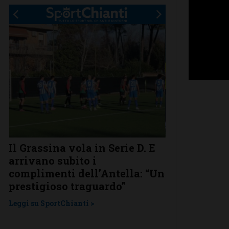
.
Il Grassina vola in Serie D. E
Poggibonsi a
arrivano subito i
conferme, ri
complimenti dell’Antella: “Un
nuovi
prestigioso traguardo”
Leggi su SportChi
Leggi su SportChianti >