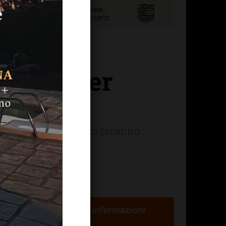
ialla (per
t in rapido rinforzo faranno