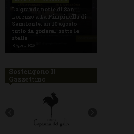
La grande notte di San
BARBERINO 
Lorenzo a La Pimpinella di
Semifonte: un 10 agosto
L’Argentin
tutto da godere… sotto le
Ferragosto:
stelle
“Fuoco Arg
6 Agosto 2026
5 Agosto 2026
Sostengono Il
Gazzettino