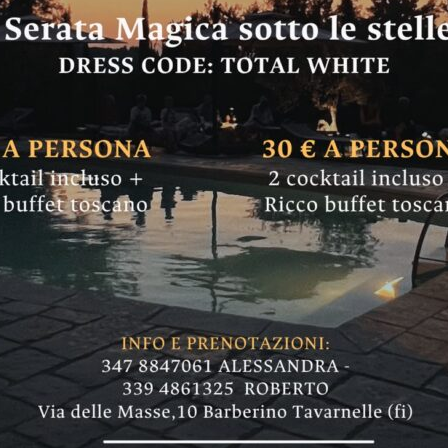
ecclesiastiche e car
 in Chianti, nel lib
rico, “Guida storico-cronologica del Comune di
assato... fino al presente