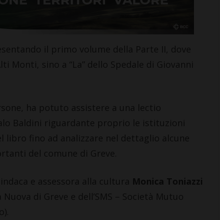
esentando il primo volume della Parte II, dove
 Alti Monti, sino a “La” dello Spedale di Giovanni
CASTELLINA IN CHIANTI
Giuseppe Stiaccini, sindaco
rsone, ha potuto assistere a una lectio
di Castellina, commenta il
talo Baldini riguardante proprio le istituzioni
“Codice Etico in
 libro fino ad analizzare nel dettaglio alcune
Agricoltura”
ortanti del comune di Greve.
6 Agosto 2026
indaca e assessora alla cultura
Monica Toniazzi
ia Nuova di Greve e dell’SMS – Società Mutuo
o).