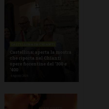
CASTELLINA IN CHIANTI
LETTERE & S
Castellina: aperta la mostra
Castelnuov
che riporta nel Chianti
revisionism
opere fiorentine del ‘300 e
Fratelli d’I
‘400
propagand
6 Agosto 2026
5 Agosto 2026