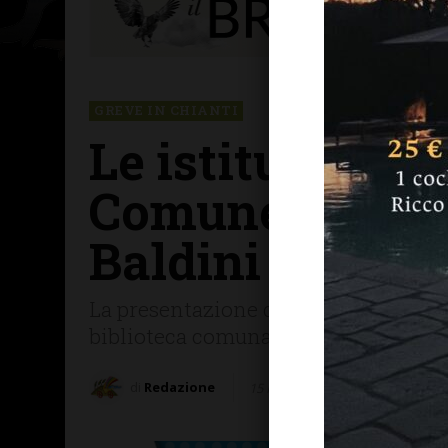
GREVE IN CHIANTI
Le istituzioni 
Comune di Greve
Baldini
La presentazione del libro dello sto
biblioteca comunale: un viaggio nel p
di
Redazione
15 Febbraio 2025