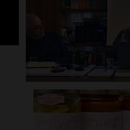
Poggibonsi, p
Fusci conferma
tecnico. In ser
presentazione
allenatore