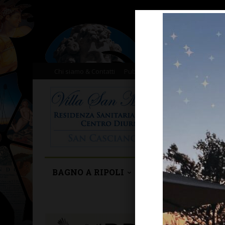
Chi siamo & Contatti
Pubblicità
Donazioni
Il nost
BAGNO A RIPOLI
BARBERINO TAVA