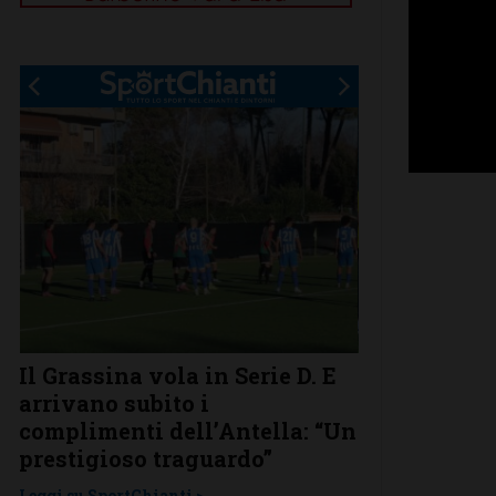
.
Il Grassina vola in Serie D. E
Poggibonsi a
arrivano subito i
conferme, ri
complimenti dell’Antella: “Un
nuovi
prestigioso traguardo”
Leggi su SportChi
Leggi su SportChianti >