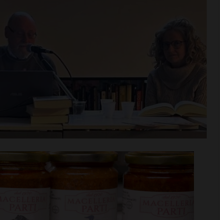
rime mosse:
Serie D, ecco i gironi 2026/27
to direttore
Grassina e San Donato
ata
Tavarnelle con tre emiliane,
 del nuovo
una laziale e una umbra
Leggi su SportChianti >