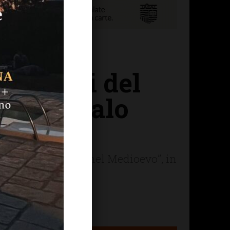
itatevoli del
ro di Italo
 Greve in Chianti nel Medioevo”, in