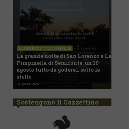
SAN
a La
Il 
BARBERINO TAVARNELLE
L’Argentina in Chianti… a
men
Ferragosto: da SiChef arriva “Fuoco
con
Argentino”
del
5 Agosto 2026
30 Lu
Sostengono Il Gazzettino