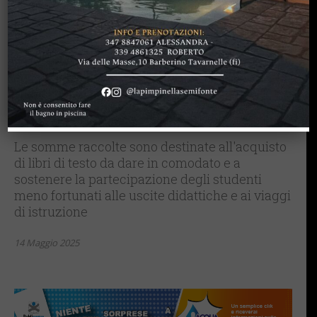
CASTELNUOVO B.GA
CHIANTI SENESE
LETTERE & SEGNALAZIONI
Il trekking “Sarrocchi
Solidale” nella Berardenga:
si cammina nella bellezza
per l’inclusione scolastica
Le somme raccolte sono destinate all'acquisto
di libri di testo da dare in comodato e a
sostenere la partecipazione degli studenti
meno fortunati alle uscite didattiche e ai viaggi
di istruzione
14 Maggio 2025