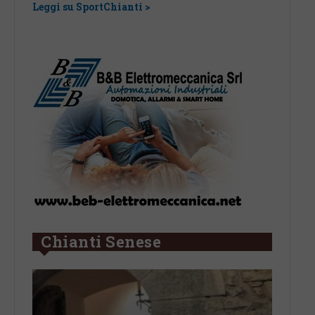
una l
Leggi su SportChianti >
Leggi su
Chianti Senese