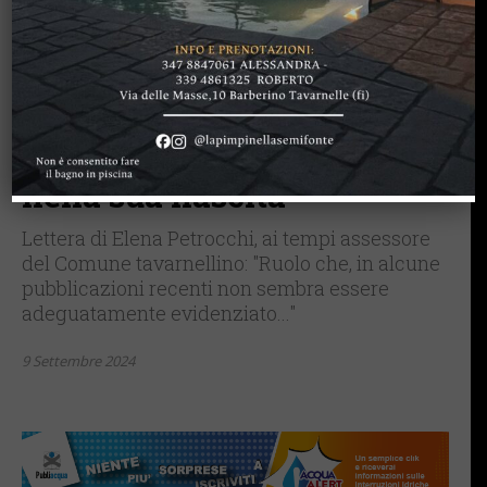
BARBERINO TAVARNELLE
LETTERE & SEGNALAZIONI
“Summer School on
religions, non
dimentichiamo il ruolo del
Comune di Tavarnelle
nella sua nascita”
Lettera di Elena Petrocchi, ai tempi assessore
del Comune tavarnellino: "Ruolo che, in alcune
pubblicazioni recenti non sembra essere
adeguatamente evidenziato..."
9 Settembre 2024