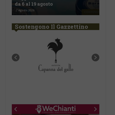
stelle
Arg
6 Agosto 2026
5 Ago
Sostengono Il Gazzettino
New title