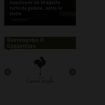
Semifonte: un 10 agosto
L’Argentin
tutto da godere… sotto le
Ferragosto:
stelle
“Fuoco Arg
6 Agosto 2026
5 Agosto 2026
Sostengono Il
Gazzettino
New title