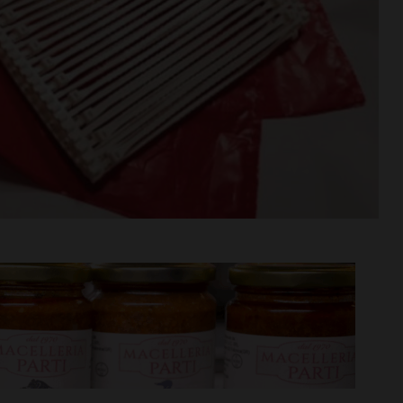
Niccolò
Coppa Italia di Serie D, il
iù… nel motore:
Grassina comincia il 23
cquisto
agosto contro la Lucchese
i >
Leggi su SportChianti >