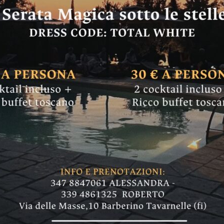
E & SEGNALAZIONI
 il Covid, e da sab
vere i sacchi rossi”
ono solo io a avere questo problema, ma anche