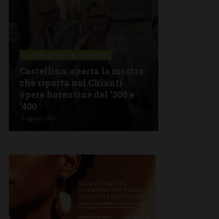
CASTELLINA IN CHIANTI
LETTERE & SEG
Castellina: aperta la mostra
Castelnuovo 
che riporta nel Chianti
revisionismo 
opere fiorentine del ‘300 e
Fratelli d’Ita
‘400
propaganda”
6 Agosto 2026
5 Agosto 2026