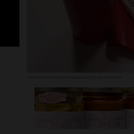
I sacchetti rossi predisposti da Alia per il ritiro dei rifiuti-Covid
San Polo, un 
Nocentini in p
altro nuovo a
Leggi su SportChiant