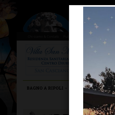
Chi siamo & Contatti
Pubblicità
Donazioni
Il nost
BAGNO A RIPOLI
BARBERINO TAVA