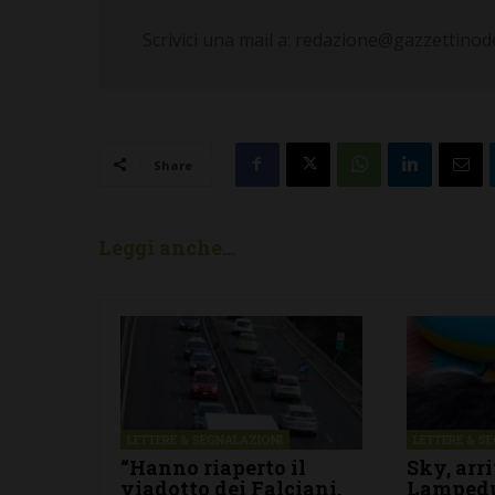
Scrivici una mail a: redazione@gazzettinodel
Share
Leggi anche...
LETTERE & SEGNALAZIONI
LETTERE & S
“Hanno riaperto il
Sky, arr
viadotto dei Falciani.
Lampedu