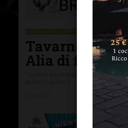
BARBERINO TAVARNELLE
COVID-19
LETTER
Tavarnelle: “Ho
Alia di farmi a
"La cosa più scandalosa è che non s
solito problema"
28 Luglio 2021