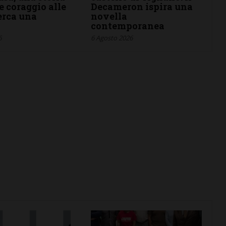
e coraggio alle
Decameron ispira una
cerca una
novella
a
contemporanea
6
6 Agosto 2026