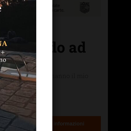
ato chiedo ad
 altre persone che hanno il mio