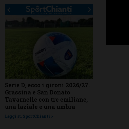
Serie D, ecco i gironi 2026/27.
Il Grassina v
Grassina e San Donato
arrivano sub
Tavarnelle con tre emiliane,
complimenti
una laziale e una umbra
prestigioso
Leggi su SportChianti >
Leggi su SportChi