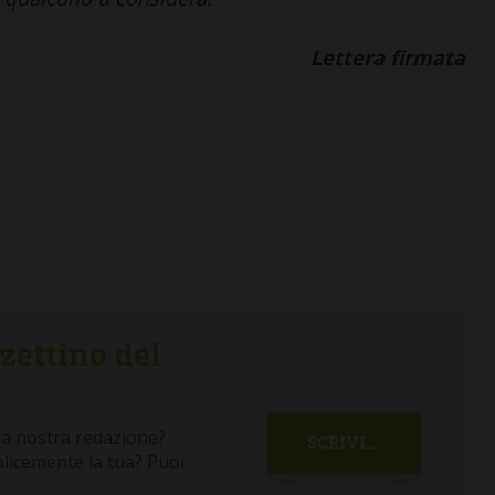
Lettera firmata
CASTELLINA IN CHIANTI
Giuseppe Stiaccini, sindaco
di Castellina, commenta il
“Codice Etico in
Agricoltura”
6 Agosto 2026
zzettino del
la nostra redazione?
SCRIVICI
plicemente la tua? Puoi