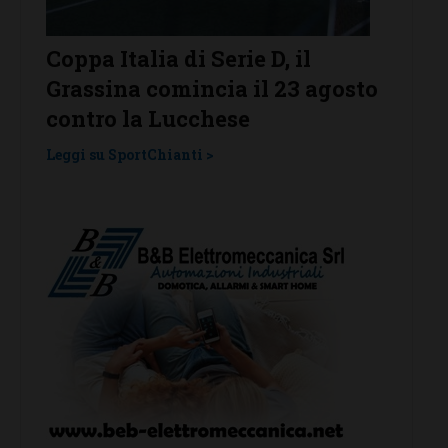
 Serie D, il
Serie D, ecco i gironi 20
ncia il 23 agosto
Grassina e San Donato
chese
Tavarnelle con tre emil
una laziale e una umbr
i >
Leggi su SportChianti >