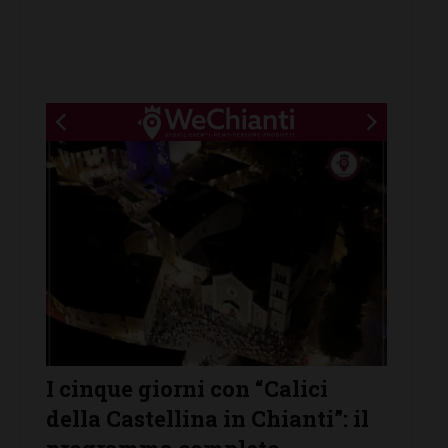
New title
i con “Calici
Castelnuovo Berarden
na in Chianti”: il
protagonista de “Le Not