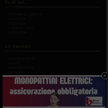
Su di noi...
CHI SIAMO & CONTATTI
PUBBLICITÀ
DONAZIONI
IL NOSTRO LOGO
SOSTENITORI
Gli Speciali
PERSONE & STORIE
LAVORO
MANGIARE & BERE
CRONACA
×
SEGUI IL GAZZETTINO DEL CHIANTI SU: