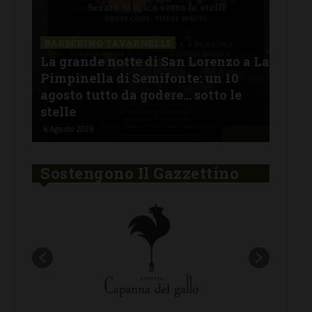
SAN
a La
Il 
BARBERINO TAVARNELLE
L’Argentina in Chianti… a
men
Ferragosto: da SiChef arriva “Fuoco
con
Argentino”
del
5 Agosto 2026
30 Lu
Sostengono Il Gazzettino