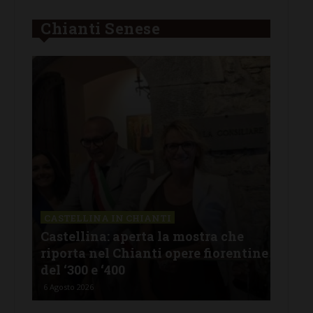
Chianti Senese
CASTELLINA IN CHIANTI
LET
Castellina: aperta la mostra che
Cas
riporta nel Chianti opere fiorentine
rev
del ‘300 e ‘400
d’I
6 Agosto 2026
5 Ago