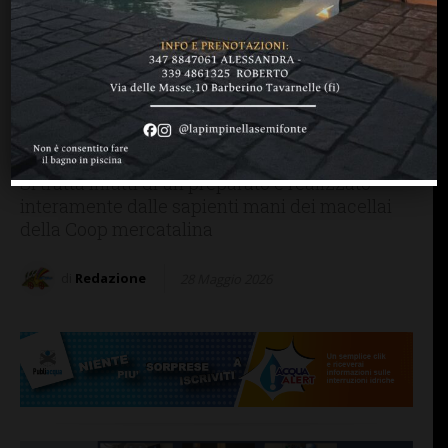
MANGIARE & BERE
SAN CASCIANO
Alla Coop di Mercatale
sabato 30 maggio la
porchetta di produzione
propria
Si tratta infatti di un preparato e realizzato
interamente dalle sapienti mani dei macellai
della Coop mercatalina
di
Redazione
28 Maggio 2026