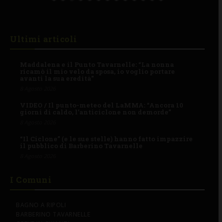
Ultimi articoli
Maddalena e il Punto Tavarnelle: “La nonna
ricamò il mio velo da sposa, io voglio portare
avanti la sua eredità”
8 Agosto 2026
VIDEO / Il punto-meteo del LaMMA: “Ancora 10
giorni di caldo, l’anticiclone non demorde”
8 Agosto 2026
“Il Ciclone” (e le sue stelle) hanno fatto impazzire
il pubblico di Barberino Tavarnelle
8 Agosto 2026
I Comuni
BAGNO A RIPOLI
BARBERINO TAVARNELLE