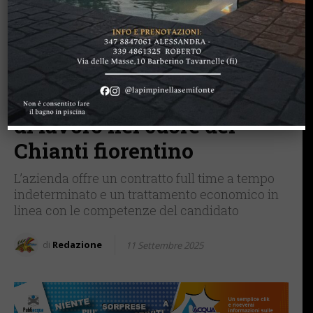
BAGNO A RIPOLI
BARBERINO TAVARNELLE
CASTELLINA IN CHIANTI
CASTELNUOVO B.GA
GREVE IN CHIANTI
IMPRUNETA
LAVORO
RADDA IN CHIANTI
SAN CASCIANO
Chianti Energy cerca
elettricisti: un’opportunità
di lavoro nel cuore del
Chianti fiorentino
L’azienda offre un contratto full time a tempo
indeterminato e un trattamento economico in
linea con le competenze del candidato
di
Redazione
11 Settembre 2025