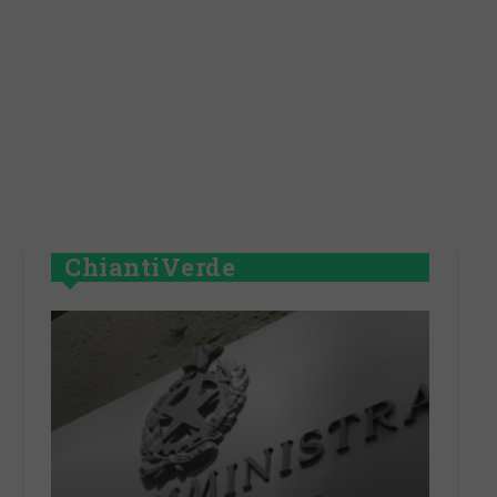
ChiantiVerde