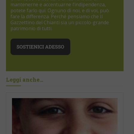
mantenerne e accentuarne l’indipendenza,
potete farlo qui. Ognuno di noi, e di voi, può
fare la differenza. Perché pensiamo che Il
Gazzettino del Chianti sia un piccolo-grande
patrimonio di tutti.
Leggi anche...