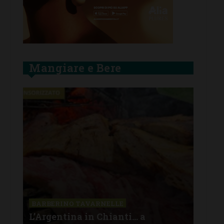
Mangiare e Bere
SAN
a La
Il 
BARBERINO TAVARNELLE
L’Argentina in Chianti… a
men