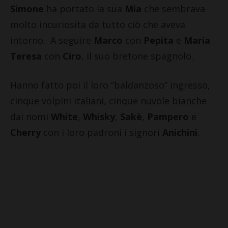
Simone
ha portato la sua
Mia
che sembrava
molto incuriosita da tutto ciò che aveva
intorno. A seguire
Marco
con
Pepita
e
Maria
Teresa
con
Ciro
, il suo bretone spagnolo.
Hanno fatto poi il loro “baldanzoso” ingresso,
cinque volpini italiani, cinque nuvole bianche
dai nomi
White
,
Whisky
,
Sakè
,
Pampero
e
Cherry
con i loro padroni i signori
Anichini
.