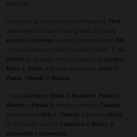
bellezza.
In braccio al suo padrone il chihuahua
Thor
osservava tutti con i suoi grandi occhioni.
Aurora
e
Lorenzo
si sono presentati con
Blu
il loro Golden retriever di quattro anni. E poi
Dante
, un grande meticcio bianco di
Jacopo
,
Mimì
di
Delio
, il bracco ungherese
Otto
di
Paolo
,
Chanel
di
Marco
.
I vivaci
Lampo
e
Gioia
di
Rossana
,
Dylan
di
Alessio
e
Paola
, la volpina rossa di
Tiziana
,
la bassotta
Lilith
di
Tiberio
, il piccolo
Scott
di ben sedici anni di
Lodovico
e
Rocky
di
Antonella
e
Domenico
.