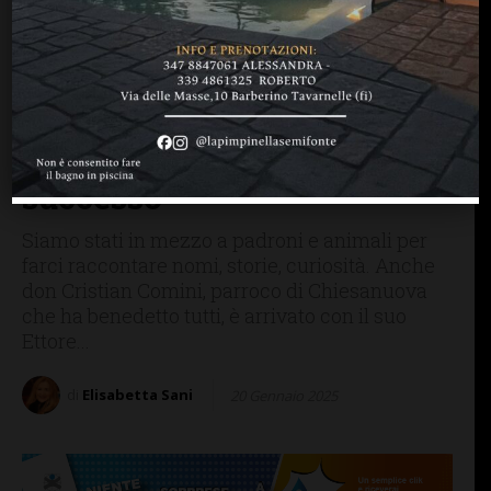
SAN CASCIANO
La magia della
Benedizione degli Animali
nel Cappellone di San
Casciano: un grandissimo
successo
Siamo stati in mezzo a padroni e animali per
farci raccontare nomi, storie, curiosità. Anche
don Cristian Comini, parroco di Chiesanuova
che ha benedetto tutti, è arrivato con il suo
Ettore...
di
Elisabetta Sani
20 Gennaio 2025