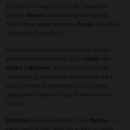
E come non notare l’arrivo del magnifico
gigante
Momo
, un bovaro del Bernese di
tredici mesi appartenente a
Paola
, una delle
“donne del Cappellone”.
Dopo tanti cani però sono arrivati anche i
gatti nei loro trasportini. Ecco
Fufino
con
Chiara
e
Barbara
, un bel micio tigrato di
nove mesi, giocherellone e coccolone che è
stato trovato abbandonato in un campo
dove aveva trovato rifugio all’interno di un
tronco.
Stefania
ha invece portato il suo
Nerino
, un
gatto nero di dieci anni dai grandi occhioni