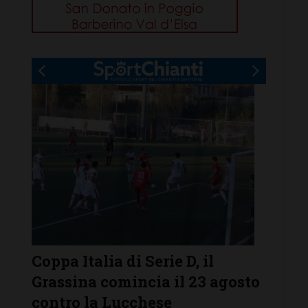
r
Coppa Italia di Serie D, il
Serie 
Grassina comincia il 23 agosto
Grass
contro la Lucchese
Tavar