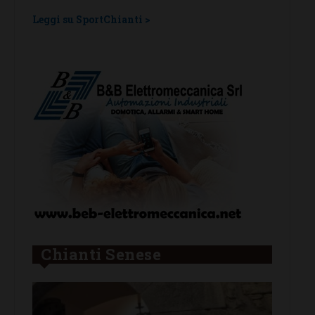
una l
Leggi su SportChianti >
Leggi su
Chianti Senese