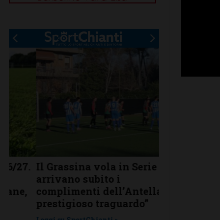
.
Il Grassina vola in Serie D. E
Poggibonsi a
arrivano subito i
conferme, ri
complimenti dell’Antella: “Un
nuovi
prestigioso traguardo”
Leggi su SportChi
Leggi su SportChianti >