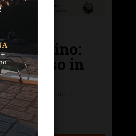
el giardino:
il Pegaso in
la caduta ha riportato un