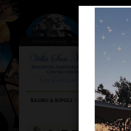
Chi siamo & Contatti
Pubblicità
Donazioni
Il nost
BAGNO A RIPOLI
BARBERINO TAVA