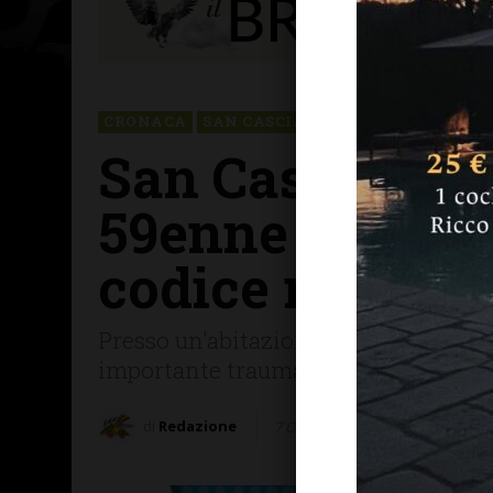
CRONACA
SAN CASCIANO
San Casciano, c
59enne traspor
codice rosso
Presso un'abitazione in via Fornace 
importante trauma cranico facciale
di
Redazione
7 Ottobre 2024