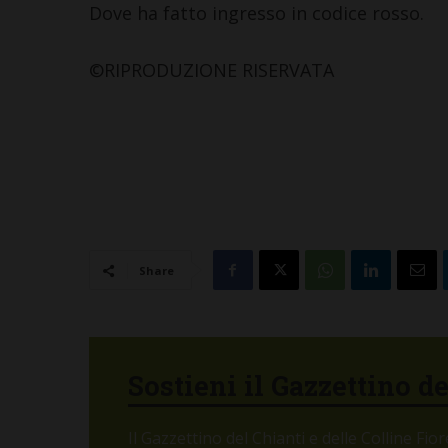
Dove ha fatto ingresso in codice rosso.
La grande not
Lorenzo a La 
©RIPRODUZIONE RISERVATA
Semifonte: un
tutto da gode
stelle
6 Agosto 2026
Share
Sostieni il Gazzettino d
Il Gazzettino del Chianti e delle Colline Fi