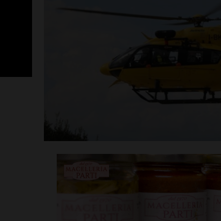
Poggibonsi, p
Fusci conferma
tecnico. In ser
presentazione
allenatore