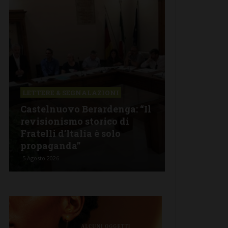
LAZIONI
CASTELLINA IN CHIANTI
rardenga: “Il
Castellina in Chianti: per le
torico di
famiglie più bisognose già
a è solo
attivo il Bando contributi
affitti
4 Agosto 2026