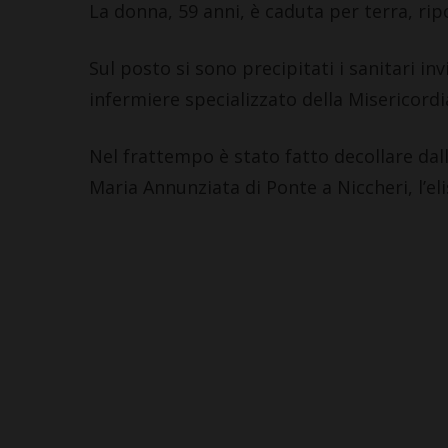
La donna, 59 anni, è caduta per terra, ri
Sul posto si sono precipitati i sanitari in
infermiere specializzato della Misericordi
Nel frattempo è stato fatto decollare dall
CASTELLINA IN CHIANTI
Maria Annunziata di Ponte a Niccheri, l’el
Giuseppe Stiaccini, sindaco
di Castellina, commenta il
“Codice Etico in
Agricoltura”
6 Agosto 2026