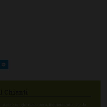
te di San
BARBERINO TAVARNELLE
Pimpinella di
 10 agosto
L’Argentina in Chianti… a
re… sotto le
Ferragosto: da SiChef arriva
“Fuoco Argentino”
5 Agosto 2026
el Chianti
orentine è un giornale libero, indipendente, che da