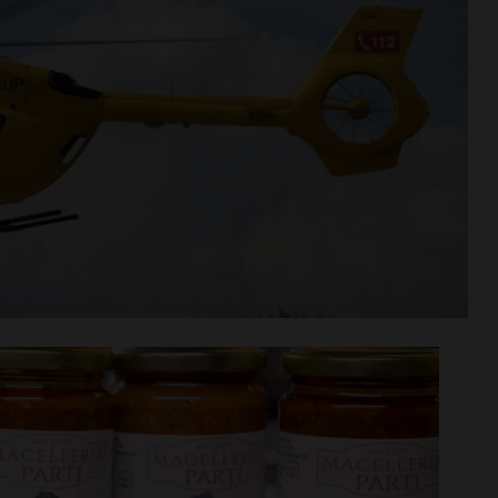
rime mosse:
Serie D, ecco i gironi 2026/27
to direttore
Grassina e San Donato
ata
Tavarnelle con tre emiliane,
 del nuovo
una laziale e una umbra
Leggi su SportChianti >