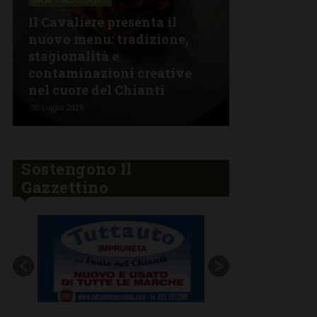
SAN CASCIA
Il Cavaliere presenta il
nuovo menu: tradizione,
Alla Coop 
stagionalità e
giovedì 30 
contaminazioni creative
porchetta 
nel cuore del Chianti
propria
30 Luglio 2026
29 Luglio 2026
Sostengono Il
Gazzettino