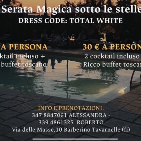
ade sugli scalini d
tata a Careggi con 
Casavecchia (zona Campoli-Quattrostrade): nel