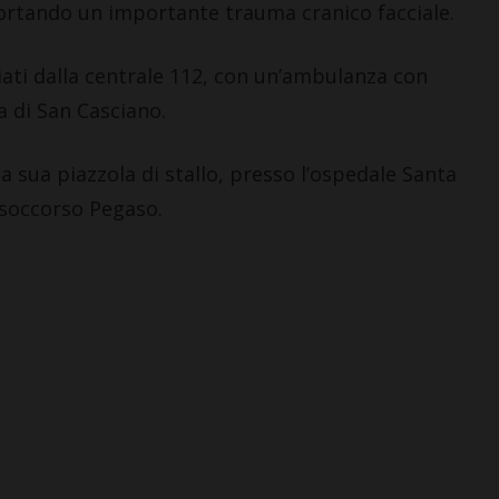
portando un importante trauma cranico facciale.
viati dalla centrale 112, con un’ambulanza con
a di San Casciano.
a sua piazzola di stallo, presso l’ospedale Santa
CASTELLINA IN CHIANTI
LETTERE & SEGNA
isoccorso Pegaso.
Castellina: aperta la mostra
Castelnuovo Be
che riporta nel Chianti
revisionismo s
opere fiorentine del ‘300 e
Fratelli d’Itali
‘400
propaganda”
6 Agosto 2026
5 Agosto 2026