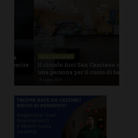
CHI
Lav
SAN CASCIANO
rire
Il circolo Arci San Casciano cerca
off
una persona per il ruolo di barista
pro
28 Luglio 2026
26 Lu