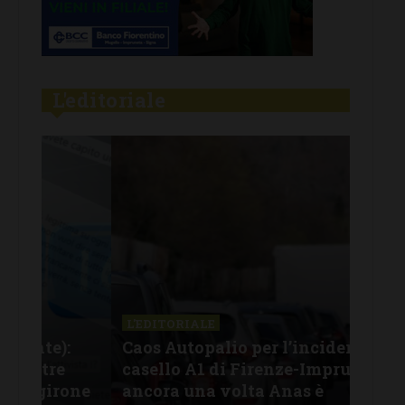
L'editoriale
L'EDITORIALE
L'E
:
Caos Autopalio per l’incidente al
Fur
casello A1 di Firenze-Impruneta: e
chi
one
ancora una volta Anas è
ver