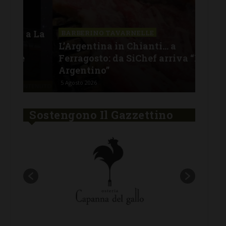
SAN
a La
Il 
BARBERINO TAVARNELLE
L’Argentina in Chianti… a
men
Ferragosto: da SiChef arriva “Fuoco
con
Argentino”
del
5 Agosto 2026
30 Lu
Sostengono Il Gazzettino