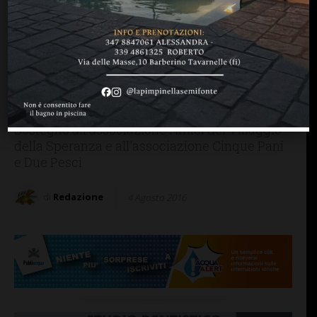
SAN CASCIANO
Rotary San Casciano-
Chianti: primi due “service”
con il nuovo presidente
Pacini
Sostegno all'associazione Amici del Villaggio
della Speranza e all'associazione Cinque Pani
e Due Pesci
di
Redazione
4 Agosto 2016