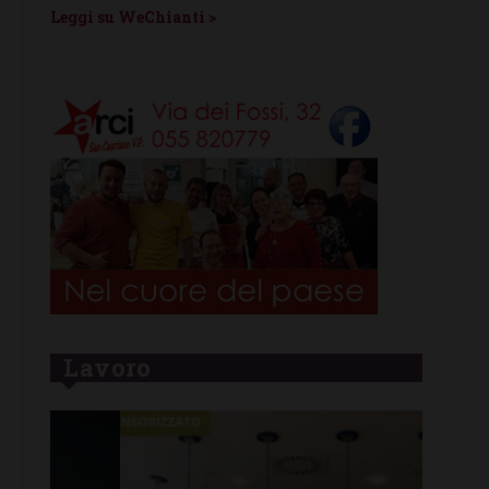
Panza
Leggi su WeChianti >
Leggi s
Lavoro