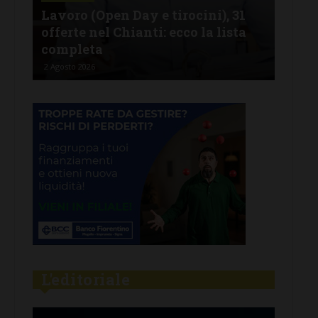
Lavoro (Open Day e tirocini), 31
del
offerte nel Chianti: ecco la lista
cuc
completa
nel
2 Agosto 2026
28 Lu
L'editoriale