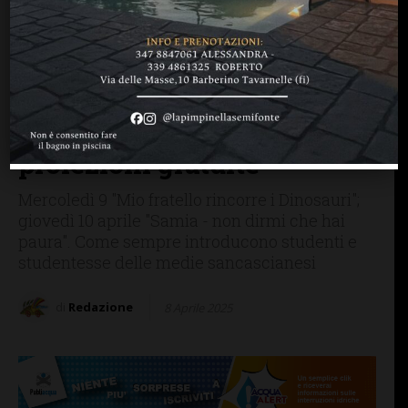
SAN CASCIANO
TUTTI AL CINEMA
Tutti al Cinema: doppio
appuntamento anche
questa settimana al
Cinema Everest con le
proiezioni gratuite
Mercoledì 9 "Mio fratello rincorre i Dinosauri";
giovedì 10 aprile "Samia - non dirmi che hai
paura". Come sempre introducono studenti e
studentesse delle medie sancascianesi
di
Redazione
8 Aprile 2025