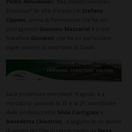
Pedro Almodovar
)
“Mio fratello rincorre i
Dinosauri” (
in alto il trailer
)
di
Stefano
Cippani
, storia di formazione che ha per
protagonisti
Giacomo Mazzariol
e il suo
fratellino
Giovanni
, che ha un particolare
super potere: la sindrome di Down.
Sarà proiettato mercoledì, 9 aprile, e a
introdurlo saranno la 2E e la 2F, coordinate
dalle professoresse
Silvia Cortigiani
e
Benedetta Chiostrini,
a seguito di un lavoro
di analisi del film in classe svolto da
Neva