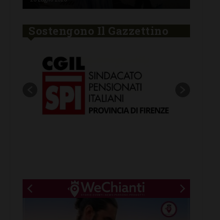
Sostengono Il Gazzettino
New title