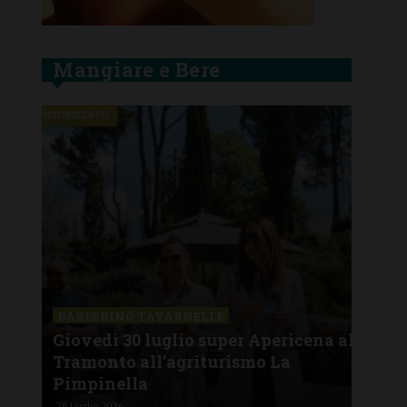
Mangiare e Bere
a
BARBERINO TAVARNELLE
BAR
ica
Giovedì 30 luglio super Apericena al
Pael
Tramonto all’agriturismo La
sap
Pimpinella
pan
26 Luglio 2026
26 Lu