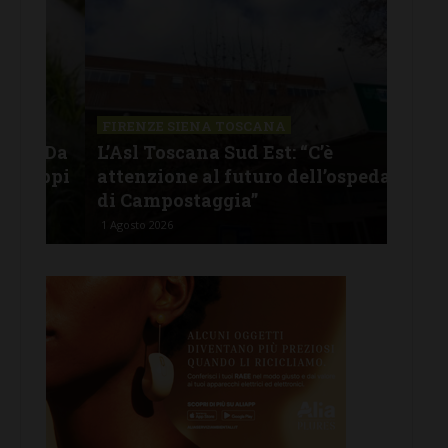
FIRENZE SIENA TOSCANA
GAI
o Da
L’Asl Toscana Sud Est: “C’è
Gai
oppi
attenzione al futuro dell’ospedale
dim
di Campostaggia”
e r
1 Agosto 2026
31 Lu