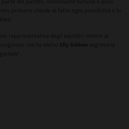
parte del partito, nonostante fumose e poco
ento primarie chiude di fatto ogni possibilità e lo
blea”.
ù rappresentativa degli equilibri interni al
o congresso che ha eletto
Elly Schlein
segretaria
gionale”.
CHIANTI F.NO