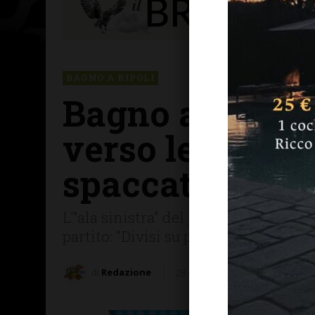
BAGNO A RIPOLI
Bagno a Ripoli,
verso le elezion
spaccato
L'"ala sinistra" del partito contesta
partito: "Divisi su primarie e alleanz
di
Redazione
28 Novembre 2023