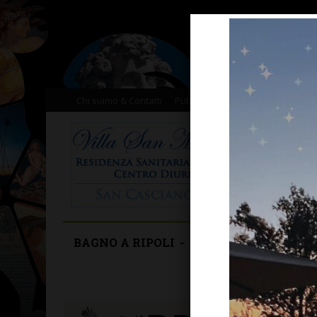
Chi siamo & Contatti
Pubblicità
Donazioni
Il nost
BAGNO A RIPOLI
BARBERINO TAVA