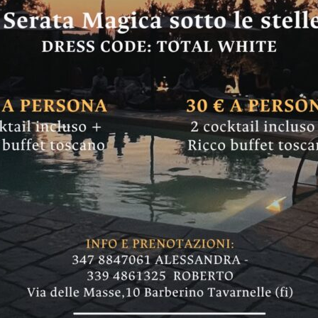
 è appena iniziato 
i comunali: e il Pd 
 pubblicamente la scelta del percorso verso la 
e"