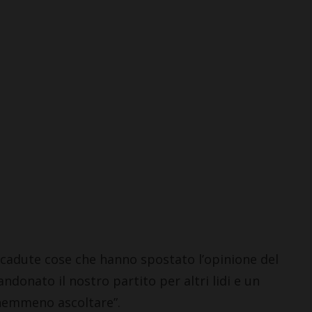
Coop Mercatale e San
Donato in Poggio: il
volantino con le offerte da 6
al 19 agosto
7 Agosto 2026
cadute cose che hanno spostato l’opinione del
donato il nostro partito per altri lidi e un
 nemmeno ascoltare”.