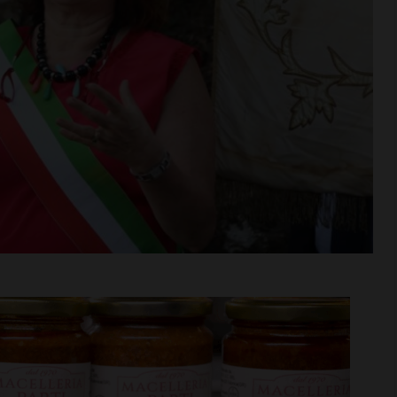
n va in
Aquatica, corsi di nuoto per
tra aperta per
bambini e ragazzi anche a
di agosto
settembre
i >
Leggi su SportChianti >