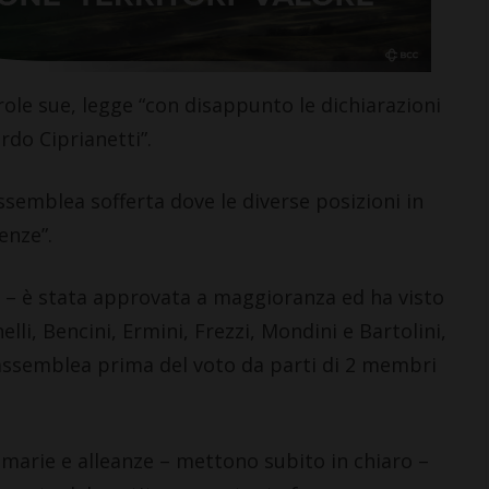
role sue, legge “con disappunto le dichiarazioni
do Ciprianetti”.
LETTERE & SEGNALAZIONI
assemblea sofferta dove le diverse posizioni in
“Celebrazione della
Madonna della neve.
enze”.
Nacque così la Basilica di
Santa Maria Maggiore”
o – è stata approvata a maggioranza ed ha visto
7 Agosto 2026
lli, Bencini, Ermini, Frezzi, Mondini e Bartolini,
’assemblea prima del voto da parti di 2 membri
imarie e alleanze – mettono subito in chiaro –