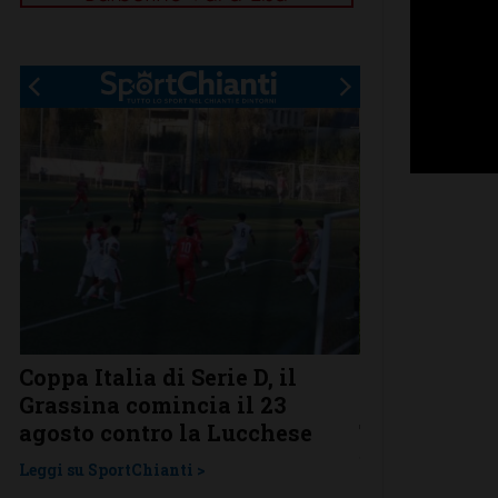
Coppa Italia di Serie D, il
Serie D, ecco
Grassina comincia il 23
Grassina e 
agosto contro la Lucchese
Tavarnelle c
una laziale
Leggi su SportChianti >
Leggi su SportChi