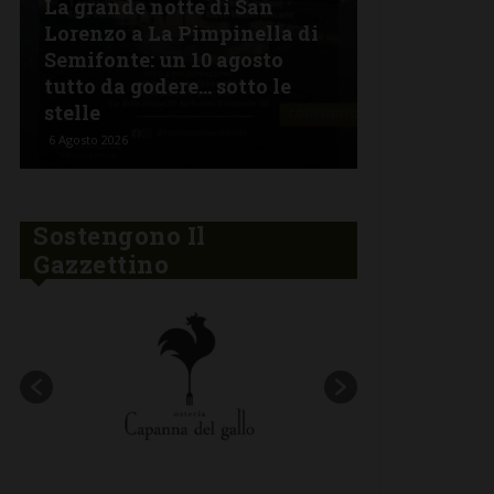
La grande notte di San
BARBERINO 
Lorenzo a La Pimpinella di
Semifonte: un 10 agosto
L’Argentin
tutto da godere… sotto le
Ferragosto:
stelle
“Fuoco Arg
6 Agosto 2026
5 Agosto 2026
Sostengono Il
Gazzettino