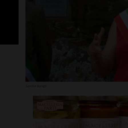
Sandra Baragli
SportLab21 no
vacanza: pales
tutto il mese 
Leggi su SportChiant