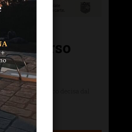
il percorso
si è già
candidatura a sindaco decisa dal