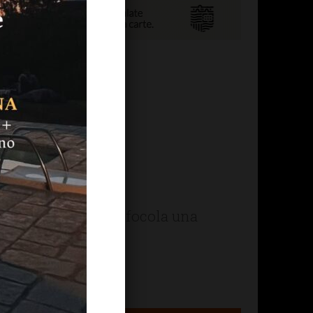
ordo,
 cui attaccarsi, rinfocola una