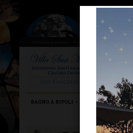
Chi siamo & Contatti
Pubblicità
Donazioni
Il nost
BAGNO A RIPOLI
BARBERINO TAVA