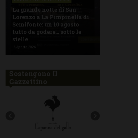
La grande notte di San
BARBERINO 
Lorenzo a La Pimpinella di
Semifonte: un 10 agosto
L’Argentin
tutto da godere… sotto le
Ferragosto:
stelle
“Fuoco Arg
6 Agosto 2026
5 Agosto 2026
Sostengono Il
Gazzettino