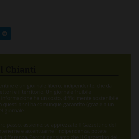
el Chianti
orentine è un giornale libero, indipendente, che da
tori e il territorio. Un giornale fruibile
 informazione ha un costo, difficilmente sostenibile
 in questi anni ha comunque garantito (grazie a un
l giornale.
o passo, assieme: se apprezzate Il Gazzettino del
antenerne e accentuarne l’indipendenza, potete
 la differenza. Perché pensiamo che Il Gazzettino del