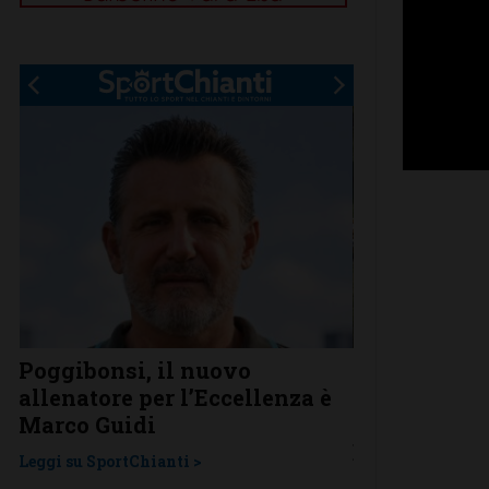
Poggibonsi, il nuovo
Anastasia Ch
allenatore per l’Eccellenza è
Jury, convo
Marco Guidi
Nazionale Y
Europei di 
Leggi su SportChianti >
Leggi su SportChi