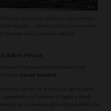
altro a cui attaccarsi, rinfocola una polemica
clude Pignotti – Chiedo piuttosto a loro dove
27 Gennaio non li abbiamo visti alle
LETTERE & SEGNALAZIONI
Castelnuovo Berardenga: “Il
ia di Adbon Pamich
revisionismo storico di
Fratelli d’Italia è solo
la vita del marciatore Abdon Pamich sarà
propaganda”
ell’attore
Davide Giandrini
.
5 Agosto 2026
ebbraio alle ore 10, è dedicata agli studenti
 è organizzata dal Comune di Bagno a Ripoli
del Ricordo in memoria delle vittime delle foibe.