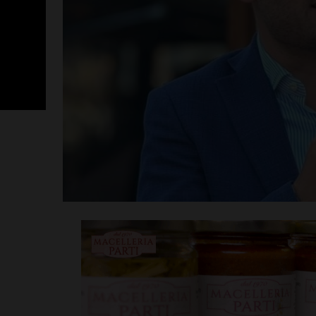
Sette ripescag
Seconda Catego
festa anche la
Leggi su SportChiant