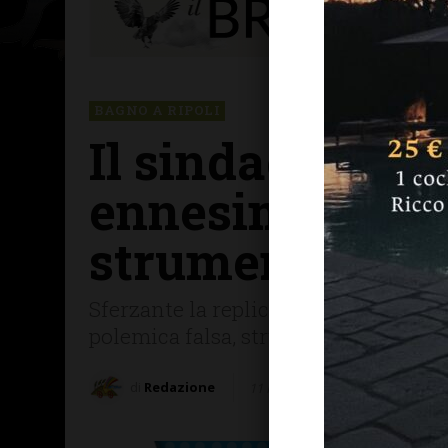
BAGNO A RIPOLI
Il sindaco a Fd
ennesima squa
strumentalizza
Sferzante la replica alle accuse dei 
polemica falsa, strumentale e insopp
di
Redazione
11 Febbraio 2026