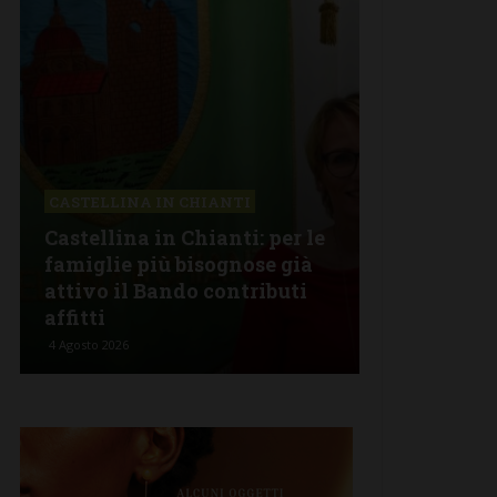
CASTELLINA IN CHIANTI
CHIANTI
Castellina in Chianti: per le
Lavoro (Op
famiglie più bisognose già
tirocini), 3
attivo il Bando contributi
Chianti: ec
affitti
completa
4 Agosto 2026
2 Agosto 2026