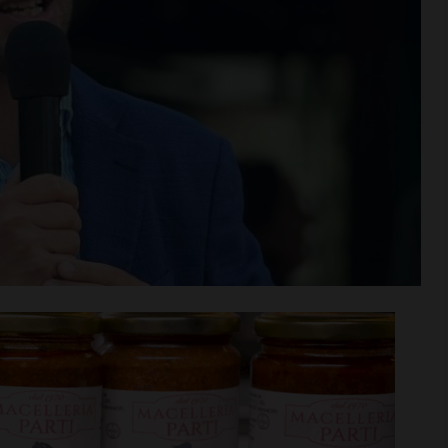
gi per la
Adesso è proprio ufficiale: il
ria 2026/27: fa
Grassina giocherà in Serie D
 Virtus Lilliano
nella prossima stagione
i >
Leggi su SportChianti >