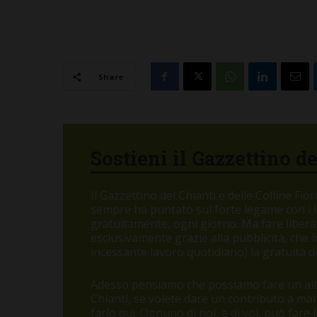
Share
Sostieni il Gazzettino d
Il Gazzettino del Chianti e delle Colline Fi
sempre ha puntato sul forte legame con i let
gratuitamente, ogni giorno. Ma fare libera
esclusivamente grazie alla pubblicità, che
incessante lavoro quotidiano) la gratuità de
Adesso pensiamo che possiamo fare un altr
Chianti, se volete dare un contributo a m
farlo qui. Ognuno di noi, e di voi, può fare