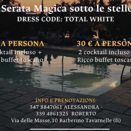
I: “Giornata del Ric
llida polemica che
 i morti”
consiglieri di centrodestra: "Non avendo altro a
ortabile"