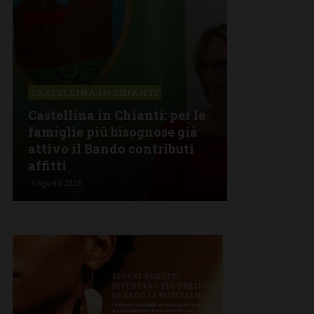
CASTELLINA IN CHIANTI
CHIANTI
Castellina in Chianti: per le
Lavoro (Op
famiglie più bisognose già
tirocini), 3
attivo il Bando contributi
Chianti: ec
affitti
completa
4 Agosto 2026
2 Agosto 2026