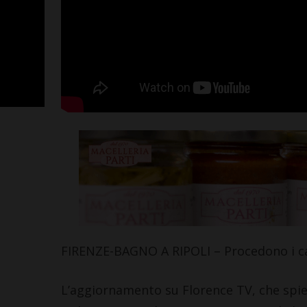
La Virtus Lilli
ripescaggio i
gioia immensa
affrontare la
FIRENZE-BAGNO A RIPOLI – Procedono i cant
avventura”
L’aggiornamento su Florence TV, che spieg
Leggi su SportChiant