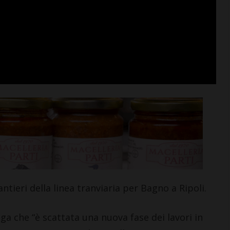
ano e il
Il Grassina vola in Serie D. E
n Seconda: “Una
arrivano subito i
. Pronti ad
complimenti dell’Antella: “
 nuova
prestigioso traguardo”
ieri della linea tranviaria per Bagno a Ripoli.
Leggi su SportChianti >
a che “è scattata una nuova fase dei lavori in
i >