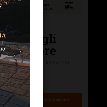
ipoli, gli
o novembre
ella situazione e le lavorazioni