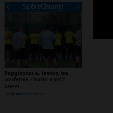
Poggibonsi al lavoro, tra
Adesso è pro
conferme, ritorni e volti
Grassina gio
Un
nuovi
nella pross
Leggi su SportChianti >
Leggi su SportChi