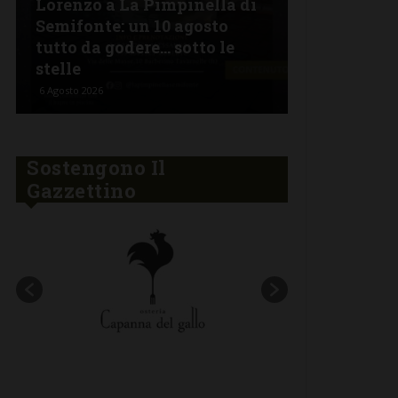
Lorenzo a La Pimpinella di
Semifonte: un 10 agosto
L’Argentin
tutto da godere… sotto le
Ferragosto:
stelle
“Fuoco Arg
6 Agosto 2026
5 Agosto 2026
Sostengono Il
Gazzettino