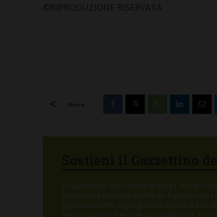
©RIPRODUZIONE RISERVATA
Share
Sostieni il Gazzettino d
Il Gazzettino del Chianti e delle Colline Fi
sempre ha puntato sul forte legame con i let
gratuitamente, ogni giorno. Ma fare libera
esclusivamente grazie alla pubblicità, che