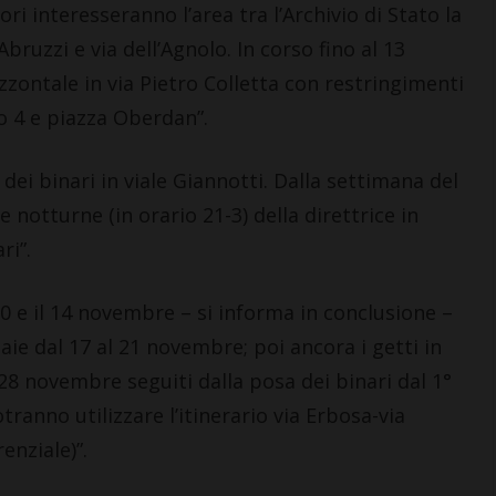
avori interesseranno l’area tra l’Archivio di Stato la
bruzzi e via dell’Agnolo. In corso fino al 13
izzontale in via Pietro Colletta con restringimenti
ico 4 e piazza Oberdan”.
LETTERE & SEGNALAZIONI
dei binari in viale Giannotti. Dalla settimana del
Castelnuovo Berardenga: “Il
revisionismo storico di
otturne (in orario 21-3) della direttrice in
Fratelli d’Italia è solo
ri”.
propaganda”
5 Agosto 2026
l 10 e il 14 novembre – si informa in conclusione –
taie dal 17 al 21 novembre; poi ancora i getti in
28 novembre seguiti dalla posa dei binari dal 1°
otranno utilizzare l’itinerario via Erbosa-via
enziale)”.