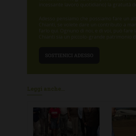
incessante lavoro quotidiano) la gratuità de
Adesso pensiamo che possiamo fare un altr
Chianti, se volete dare un contributo a m
farlo qui. Ognuno di noi, e di voi, può fare
Chianti sia un piccolo-grande patrimonio di 
Leggi anche...