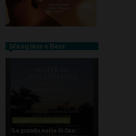
Mangiare e Bere
BARBERINO TAVARNELLE
La grande notte di San
BARBERINO 