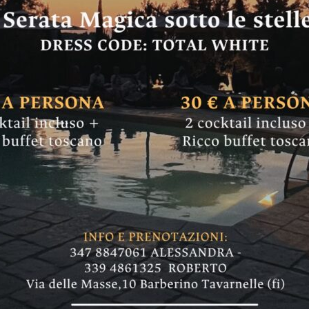
a Libertà-Bagno a R
dei lavori a inizi
iaria per Bagno a Ripoli: nel video, il punto d