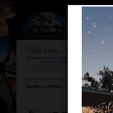
Chi siamo & Contatti
Pubblicità
Donazioni
Il nost
BAGNO A RIPOLI
BARBERINO TAVA