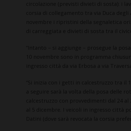
circolazione (previsti divieti di sosta): i l
corsia di collegamento tra via Duca degli A
novembre i ripristini della segnaletica or
di carreggiata e divieti di sosta tra il civ
“Intanto – si aggiunge – prosegue la posa 
10 novembre sono in programma chiusure n
ingresso città da via Erbosa a via Traversa
“Si inizia con i getti in calcestruzzo tra i
a seguire sarà la volta della posa delle ro
calcestruzzo con provvedimenti dal 24 al 
al 5 dicembre. I veicoli in ingresso città p
Datini (dove sarà revocata la corsia prefer