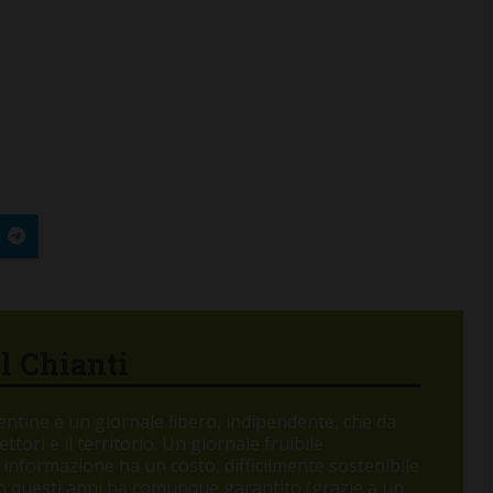
el Chianti
orentine è un giornale libero, indipendente, che da
tori e il territorio. Un giornale fruibile
 informazione ha un costo, difficilmente sostenibile
 in questi anni ha comunque garantito (grazie a un