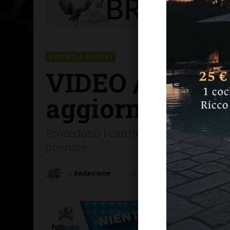
BAGNO A RIPOLI
VIDEO / Tramvi
aggiornamenti 
Procedono i cantieri della linea tranv
previste
di
Redazione
10 Novembre 2025