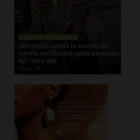
CASTELLINA IN CHIANTI
LET
Castellina: aperta la mostra che
Cas
riporta nel Chianti opere fiorentine
rev
del ‘300 e ‘400
d’I
6 Agosto 2026
5 Ago