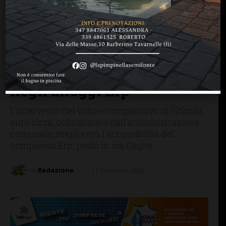
BARBERINO TAVARNELLE
Barberino Tavarnelle: al
Comune un finanziamento
regionale per abbattere le
barriere architettoniche
negli alloggi Erp
L'intervento del valore complessivo di 125mila
euro circa, cofinanziato dall'amministrazione
comunale, migliorerà l'accessibilità del
complesso Erp, posto in via Gagny
di
Redazione
11 Dicembre 2025