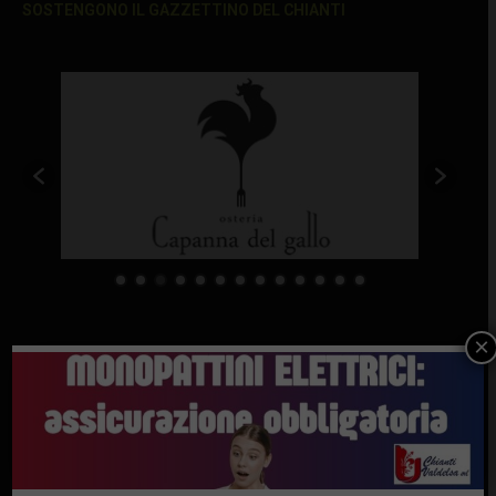
SOSTENGONO IL GAZZETTINO DEL CHIANTI
×
Ultimi articoli
Chianti Fiorentino: la scuola per contadini
gratuita riparte a settembre
7 Agosto 2026