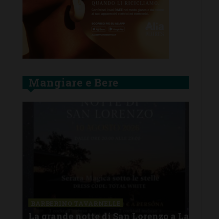
Mangiare e Bere
SAN
a La
Il 
BARBERINO TAVARNELLE