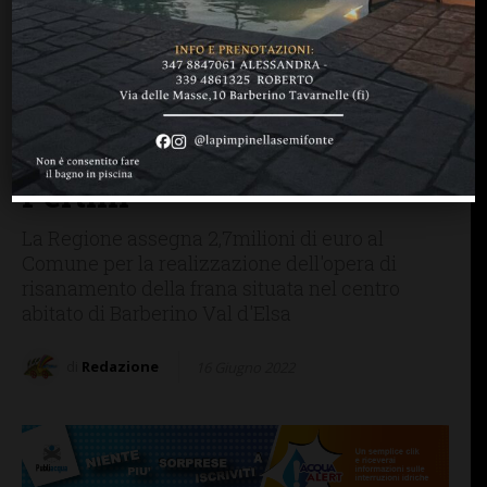
BARBERINO TAVARNELLE
Barberino Tavarnelle: oltre
3 milioni di euro per la
progettazione e la messa in
sicurezza della frana di via
Pertini
La Regione assegna 2,7milioni di euro al
Comune per la realizzazione dell'opera di
risanamento della frana situata nel centro
abitato di Barberino Val d'Elsa
di
Redazione
16 Giugno 2022