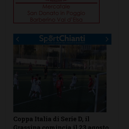
Serie D, ecco i gironi 2026/27.
Il Gra
osto
Grassina e San Donato
arriv