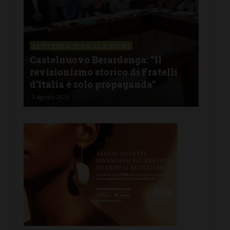
LETTERE & SEGNALAZIONI
CAS
Castelnuovo Berardenga: “Il
Cas
tine
revisionismo storico di Fratelli
fam
d’Italia è solo propaganda”
Ban
5 Agosto 2026
4 Ago