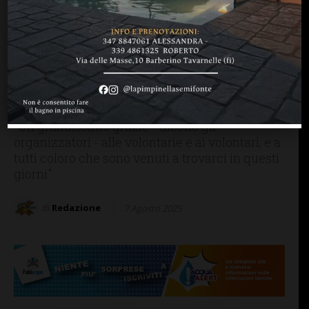
BARBERINO TAVARNELLE
Festa Centrosinistra
Barberino Tavarnelle: ecco
i biglietti vincenti della
lotteria
"Un grandissimo grazie - dicono gli
organizzatori - alle volontarie e ai volontari, e a
tutti coloro che sono venuti a trovarci in questi
giorni"
di
Redazione
7 Agosto 2025