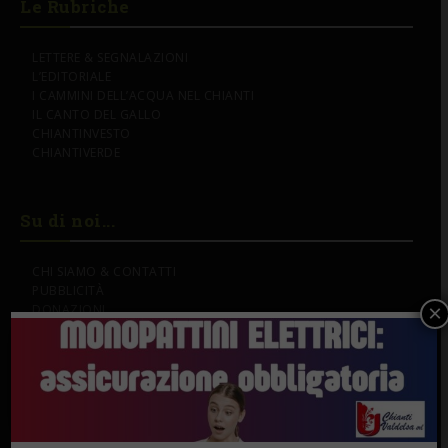
Le Rubriche
LETTERE & SEGNALAZIONI
L’EDITORIALE
I CAMMINI DELL’ACQUA NEL CHIANTI
IL CANTO DEL GALLO
CHIANTINVESTO
CHIANTIVERDE
Su di noi...
CHI SIAMO & CONTATTI
PUBBLICITÀ
×
DONAZIONI
IL NOSTRO LOGO
SOSTENITORI
Gli Speciali