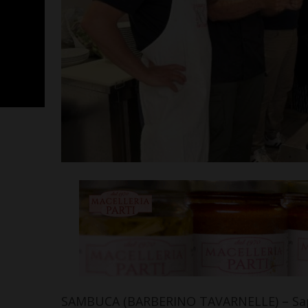
SportLab21 no
vacanza: pales
tutto il mese 
Leggi su SportChiant
SAMBUCA (BARBERINO TAVARNELLE) – Sapet