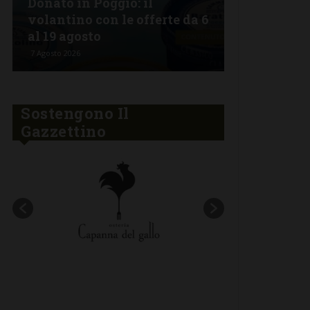
Donato in Poggio: il
Semifonte:
volantino con le offerte da 6
tutto da go
al 19 agosto
stelle
7 Agosto 2026
6 Agosto 2026
Sostengono Il
Gazzettino
New title