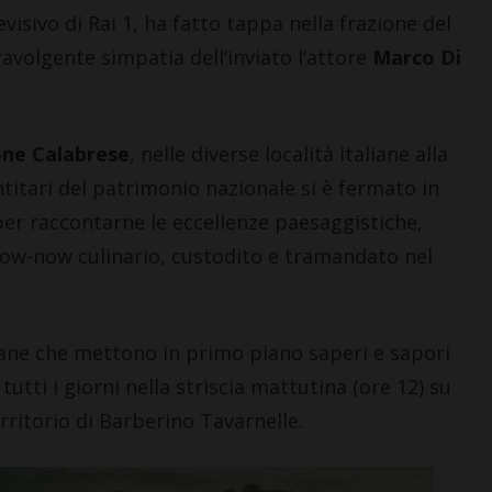
isivo di Rai 1, ha fatto tappa nella frazione del
volgente simpatia dell’inviato l’attore
Marco Di
ne Calabrese
, nelle diverse località italiane alla
ntitari del patrimonio nazionale si è fermato in
per raccontarne le eccellenze paesaggistiche,
know-now culinario, custodito e tramandato nel
oscane che mettono in primo piano saperi e sapori
 tutti i giorni nella striscia mattutina (ore 12) su
erritorio di Barberino Tavarnelle.