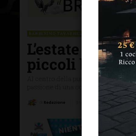
BARBERINO TAVARNELLE
L’estate di Rai 
piccoli borghi
Al centro della puntata del programma
passione di una comunità per i profum
di
Redazione
31 Luglio 2025