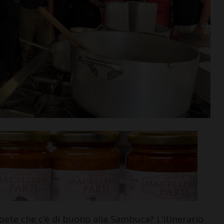
n va in
Aquatica, corsi di nuoto per
tra aperta per
bambini e ragazzi anche a
di agosto
settembre
i >
Leggi su SportChianti >
e che c’è di buono alla Sambuca? L’itinerario