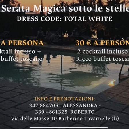
1 viaggia attraverso 
: e si ferma anche 
 televisivo di Rai 1 "Camper", che andrà in ond
i e i sapori dell'ortica