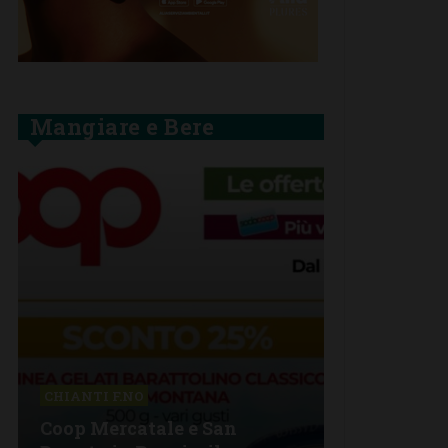
Mangiare e Bere
BARBERINO 
CHIANTI F.NO
La grande 
Coop Mercatale e San
Lorenzo a 