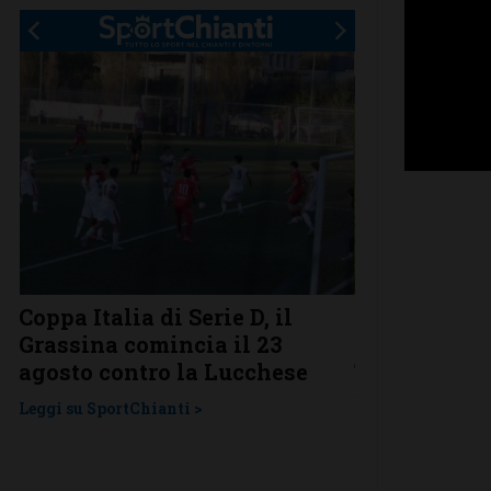
Coppa Italia di Serie D, il
Serie D, ecco
Grassina comincia il 23
Grassina e 
agosto contro la Lucchese
Tavarnelle c
una laziale
Leggi su SportChianti >
Leggi su SportChi