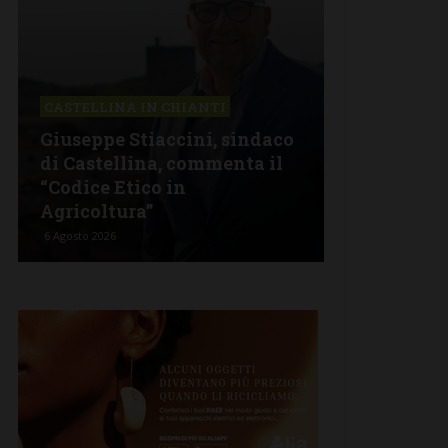
LLINA IN CHIANTI
CASTELLINA IN CHIANTI
ppe Stiaccini, sindaco
Castellina: aperta la
stellina, commenta il
che riporta nel Chia
ce Etico in
opere fiorentine del ‘
oltura”
‘400
 2026
6 Agosto 2026