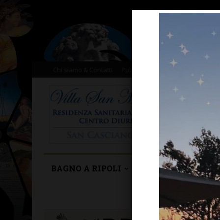
Chi siamo & Contatti
Pubblicità
Donazioni
Il nost
BAGNO A RIPOLI
BARBERINO TAVA