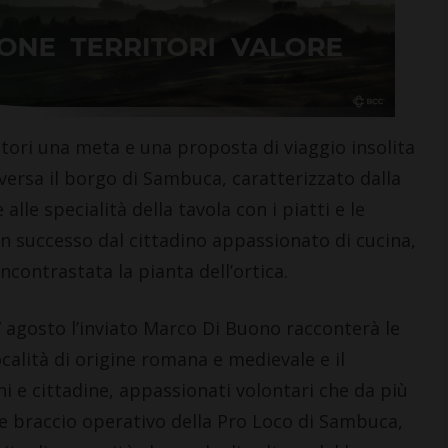
LETTERE & SEGNALAZIONI
CASTE
“Celebrazione della
Giuse
tatori una meta e una proposta di viaggio insolita
Madonna della neve.
di Ca
aversa il borgo di Sambuca, caratterizzato dalla
Nacque così la Basilica di
“Codi
alle specialità della tavola con i piatti e le
Santa Maria Maggiore”
Agric
7 Agosto 2026
6 Agosto
n successo dal cittadino appassionato di cucina,
ncontrastata la pianta dell’ortica.
 agosto l’inviato Marco Di Buono racconterà le
ocalità di origine romana e medievale e il
i e cittadine, appassionati volontari che da più
e braccio operativo della Pro Loco di Sambuca,