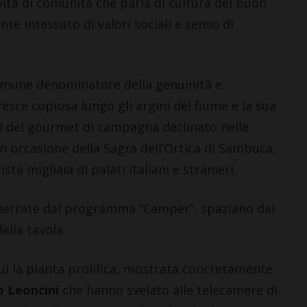
vita di comunità che parla di cultura del buon
nte intessuto di valori sociali e senso di
comune denominatore della genuinità e
resce copiosa lungo gli argini del fiume e la sua
ri del gourmet di campagna declinato nelle
 occasione della Sagra dell’Ortica di Sambuca,
 migliaia di palati italiani e stranieri.
 narrate dal programma “Camper”, spaziano dai
ella tavola.
 cui la pianta prolifica, mostrata concretamente
o Leoncini
che hanno svelato alle telecamere di