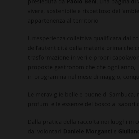
presieduta da
Paolo Beni
, una pagina di 
vivere, sostenibile e rispettoso dell’ambie
appartenenza al territorio.
Un’esperienza collettiva qualificata dal 
dell’autenticità della materia prima che c
trasformazione in veri e propri capolavo
proposte gastronomiche che ogni anno, in
in programma nel mese di maggio, conquista
Le meraviglie belle e buone di Sambuca,
profumi e le essenze del bosco ai sapori d
Dalla pratica della raccolta nei luoghi in
dai volontari
Daniele Morganti
e
Giulian