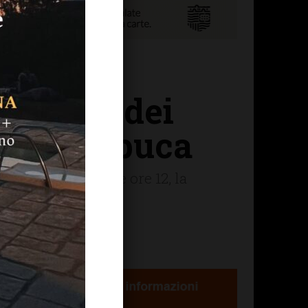
l’Italia dei
alla Sambuca
a il 7 agosto alle ore 12, la