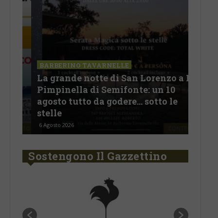
BARBERINO TAVARNELLE
La grande notte di San Lorenzo a La
BAR
Pimpinella di Semifonte: un 10
L’A
te
agosto tutto da godere… sotto le
Fer
stelle
Arg
6 Agosto 2026
5 Ago
Sostengono Il Gazzettino