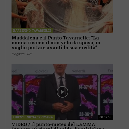
BARBERINO TAVARNELLE
Maddalena e il Punto Tavarnelle: “La
nonna ricamò il mio velo da sposa, io
voglio portare avanti la sua eredità”
8 Agosto 2026
FIRENZE SIENA TOSCANA
00:07:53
VIDEO / Il punto-meteo del LaMMA: