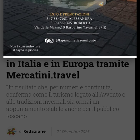
BARBERINO TAVARNELLE
CHIANTI
SAN CASCIANO
Mercatini di Natale:
bilancio positivo per
Oceanya.it. Oltre 500
viaggiatori accompagnati
in Italia e in Europa tramite
Mercatini.travel
Un risultato che, per numeri e continuità,
conferma come il turismo legato all'Avvento e
alle tradizioni invernali sia ormai un
appuntamento stabile anche per il pubblico
toscano
di
Redazione
21 Dicembre 2025