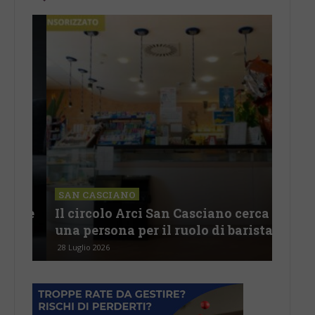
CHI
Lav
SAN CASCIANO
rire
Il circolo Arci San Casciano cerca
off
una persona per il ruolo di barista
pro
28 Luglio 2026
26 Lu