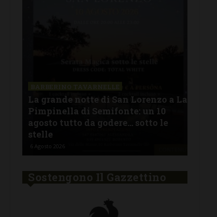
SAN
a La
Il 
BARBERINO TAVARNELLE
L’Argentina in Chianti… a
men
Ferragosto: da SiChef arriva “Fuoco
con
Argentino”
del
5 Agosto 2026
30 Lu
Sostengono Il Gazzettino