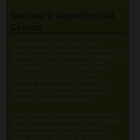
Sostieni il Gazzettino del
Chianti
Il Gazzettino del Chianti e delle Colline
Fiorentine è un giornale libero, indipendente,
che da sempre ha puntato sul forte legame con i
lettori e il territorio. Un giornale fruibile
gratuitamente, ogni giorno. Ma fare libera
informazione ha un costo, difficilmente
sostenibile esclusivamente grazie alla
pubblicità, che in questi anni ha comunque
garantito (grazie a un incessante lavoro
quotidiano) la gratuità del giornale.
Adesso pensiamo che possiamo fare un altro
passo, assieme: se apprezzate Il Gazzettino del
Chianti, se volete dare un contributo a
mantenerne e accentuarne l’indipendenza,
potete farlo qui. Ognuno di noi, e di voi, può