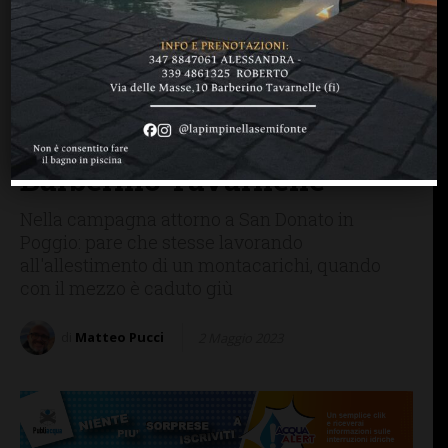
BARBERINO TAVARNELLE
CRONACA
Precipita con il muletto per
circa sei metri: muore
operaio 54enne in una
azienda agricola di
Barberino Tavarnelle
Nella campagna attorno a San Donato in
Poggio: pare che stesse lavorando
all'allestimento di un montacarichi, quando
con il mezzo è caduto giù
di
Matteo Pucci
2 Maggio 2023