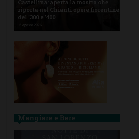
Castellina: aperta la mostra che
Cas
riporta nel Chianti opere fiorentine
rev
del ‘300 e ‘400
d’I
6 Agosto 2026
5 Ago
Mangiare e Bere