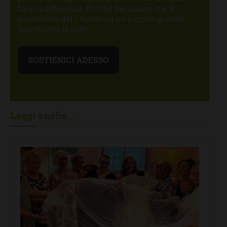
fare la differenza. Perché pensiamo che Il
Gazzettino del Chianti sia un piccolo-grande
patrimonio di tutti.
Leggi anche...