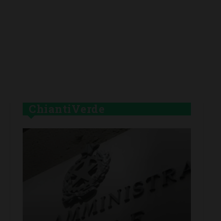
ChiantiVerde