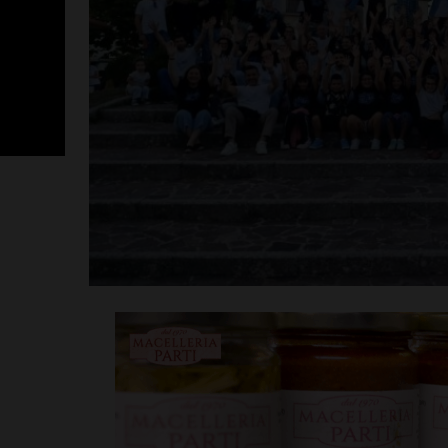
Poggibonsi, p
Fusci conferma
tecnico. In ser
presentazione
allenatore