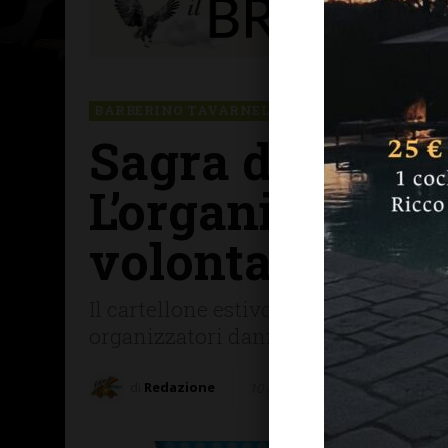
BARBERINO TAVARNELLE
Sagra dell’Aria
L’organizzazion
volontarie
Il cartellone estivo ha proposto serat
organizzatori danno appuntamento a 
di
Redazione
10 Agosto 2025