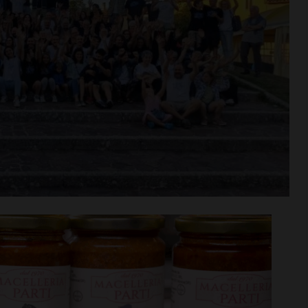
rime mosse:
Serie D, ecco i gironi 2026/27
to direttore
Grassina e San Donato
ata
Tavarnelle con tre emiliane,
 del nuovo
una laziale e una umbra
Leggi su SportChianti >