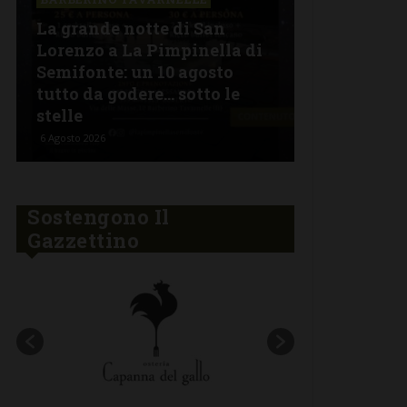
La grande notte di San
BARBERINO 
Lorenzo a La Pimpinella di
Semifonte: un 10 agosto
L’Argentin
tutto da godere… sotto le
Ferragosto:
stelle
“Fuoco Arg
6 Agosto 2026
5 Agosto 2026
Sostengono Il
Gazzettino