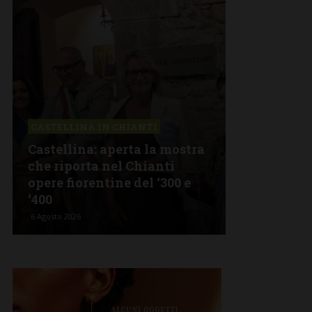
CASTELLINA IN CHIANTI
LETTERE & S
Castellina: aperta la mostra
Castelnuov
che riporta nel Chianti
revisionism
opere fiorentine del ‘300 e
Fratelli d’I
‘400
propagand
6 Agosto 2026
5 Agosto 2026