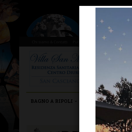
Chi siamo & Contatti
Pubblicità
Donazioni
Il nost
BAGNO A RIPOLI
BARBERINO TAVA