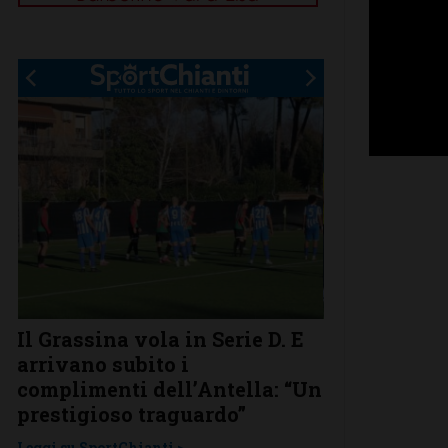
.
Il Grassina vola in Serie D. E
Poggibonsi a
arrivano subito i
conferme, ri
complimenti dell’Antella: “Un
nuovi
prestigioso traguardo”
Leggi su SportChi
Leggi su SportChianti >