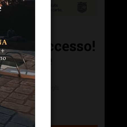
, che successo!
ari e le
giugno al 2 agosto: gli