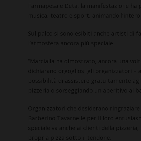
Farmapesa e Deta, la manifestazione ha pr
musica, teatro e sport, animando l’intero 
Sul palco si sono esibiti anche artisti di
l’atmosfera ancora più speciale.
“Marcialla ha dimostrato, ancora una volta
dichiarano orgogliosi gli organizzatori – al
possibilità di assistere gratuitamente agl
pizzeria o sorseggiando un aperitivo al ba
Organizzatori che desiderano ringraziare d
Barberino Tavarnelle per il loro entusias
speciale va anche ai clienti della pizzeri
propria pizza sotto il tendone.