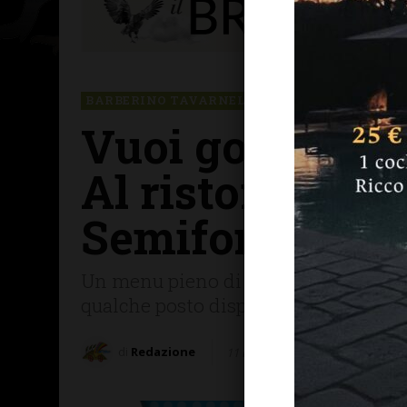
BARBERINO TAVARNELLE
MANGIARE & BERE
Vuoi goderti u
Al ristorante d
Semifonte… puo
Un menu pieno di gusto, all'interno d
qualche posto disponibile, le info e
di
Redazione
11 Dicembre 2025