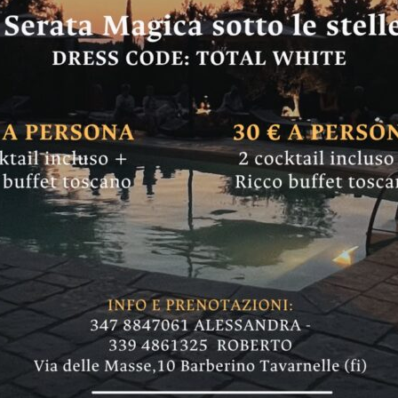
na serata di Capod
ell’agriturismo La 
i farlo
i una serata in cui festeggiare l'arrivo del 20
 come prenotare