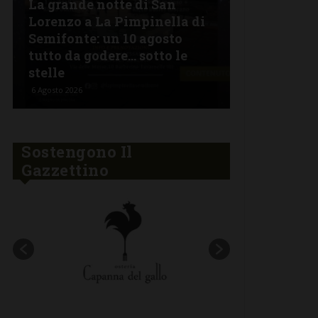
La grande notte di San
BARBERINO 
Lorenzo a La Pimpinella di
Semifonte: un 10 agosto
L’Argentin
tutto da godere… sotto le
Ferragosto:
stelle
“Fuoco Arg
6 Agosto 2026
5 Agosto 2026
Sostengono Il
Gazzettino