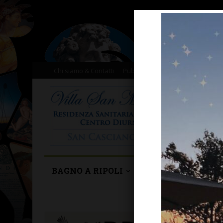
Chi siamo & Contatti
Pubblicità
Donazioni
Il nost
BAGNO A RIPOLI
BARBERINO TAVA