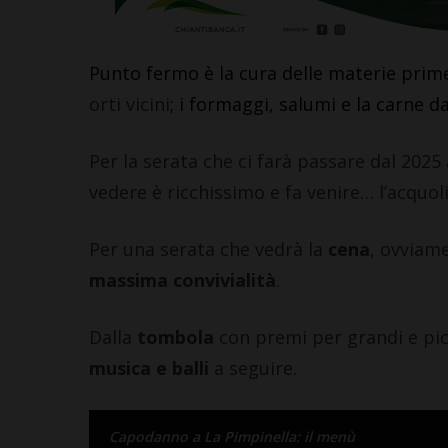
Punto fermo è la cura delle materie prime,
orti vicini
; i formaggi, salumi e la carne da
CASTELLIN
Per la serata che ci farà passare dal 2025
Giuseppe
vedere è ricchissimo e fa venire… l’acquol
di Caste
“Codice E
Per una serata che vedrà la
cena
, ovviame
Agricolt
massima convivialità
.
6 Agosto 2026
Dalla
tombola
con premi per grandi e picc
musica e balli
a seguire.
Capodanno a La Pimpinella: il menù