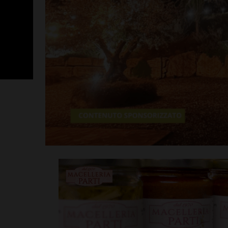
San Polo, un 
Nocentini in p
altro nuovo a
Leggi su SportChiant