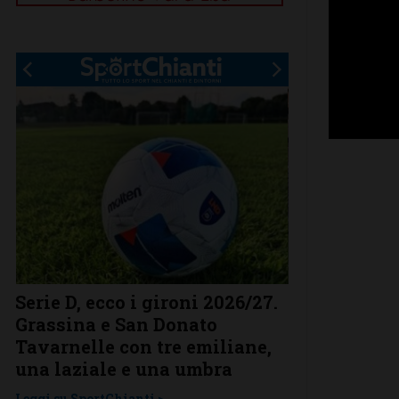
Serie D, ecco i gironi 2026/27.
Il Grassina v
Grassina e San Donato
arrivano sub
Tavarnelle con tre emiliane,
complimenti
una laziale e una umbra
prestigioso
Leggi su SportChianti >
Leggi su SportChi