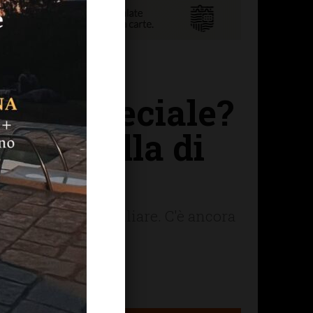
anno speciale?
Pimpinella di
26 in un clima familiare. C'è ancora