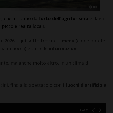
 che arrivano dall’
orto dell’agriturismo
e dagli
 piccole realtà locali.
A IN CHIANTI
CASTELLINA IN CHIANTI
 al 2026… qui sotto trovate il
menu
(come potete
 Stiaccini, sindaco
Castellina: aperta la mo
ina in bocca) e tutte le
informazioni
.
llina, commenta il
che riporta nel Chianti
tico in
opere fiorentine del ‘300 
nte, ma anche molto altro, in un clima di
ura”
‘400
6 Agosto 2026
ini, fino allo spettacolo con i
fuochi d’artificio
e
1
of 3