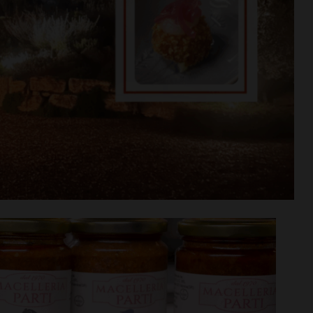
Niccolò
Coppa Italia di Serie D, il
iù… nel motore:
Grassina comincia il 23
cquisto
agosto contro la Lucchese
i >
Leggi su SportChianti >