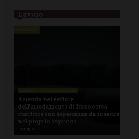
Lavoro
CHI
Lav
SAN CASCIANO
rire
Il circolo Arci San Casciano cerca
off
una persona per il ruolo di barista
pro
28 Luglio 2026
26 Lu