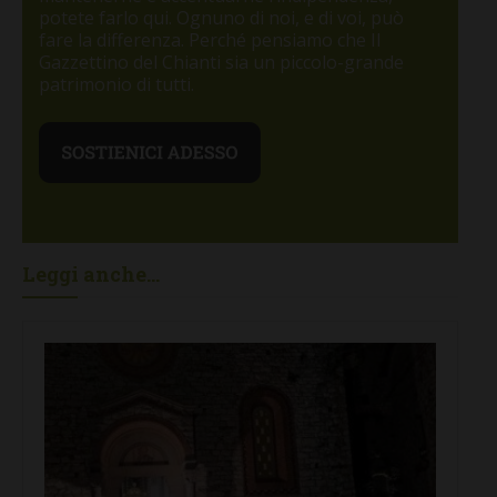
potete farlo qui. Ognuno di noi, e di voi, può
fare la differenza. Perché pensiamo che Il
Gazzettino del Chianti sia un piccolo-grande
patrimonio di tutti.
Leggi anche...