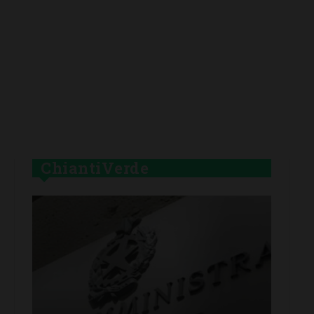
ChiantiVerde