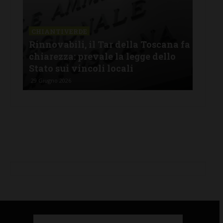
CHIANTIVERDE
CHI
 fa
Fotovoltaico e paesaggio: come
Oltr
conciliare energia pulita e tutela
com
del paesaggio chiantigiano
agr
12 Giugno 2026
25 Ma