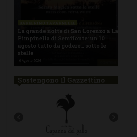
SAN
a La
Il 
BARBERINO TAVARNELLE
L’Argentina in Chianti… a
men
Ferragosto: da SiChef arriva “Fuoco
con
Argentino”
del
5 Agosto 2026
30 Lu
Sostengono Il Gazzettino