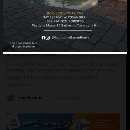
CASTELNUOVO B.GA
CHIANTI SENESE
Castelnuovo B.ga: Mauro
Minucci nuovo presidente
della consulta comunale
Associazionismo e
Volontariato
Classe 1964, ha ricoperto l'incarico di assessore
esterno con deleghe a personale, patrimonio,
rapporti con le frazioni, sport, caccia e
agricoltura
di
Redazione
8 Novembre 2024