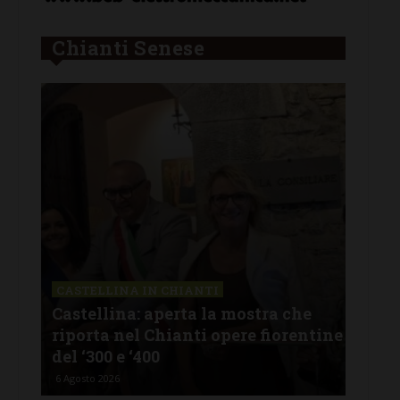
Chianti Senese
CASTELLINA IN CHIANTI
LET
Castellina: aperta la mostra che
Cas
riporta nel Chianti opere fiorentine
rev
del ‘300 e ‘400
d’I
6 Agosto 2026
5 Ago