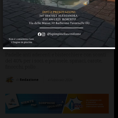
BARBERINO TAVARNELLE
CHIANTI F.NO
MANGIARE & BERE
SAN CASCIANO
Coop Mercatale e San
Donato: ecco tutte le offerte
dal 5 al 18 febbraio. Il
volantino
Padelle anti aderenti e bistecchiere con sconti
del 40% per i soci; e poi mele, spinaci, carote,
finocchi, pollo...
di
Redazione
4 Febbraio 2026