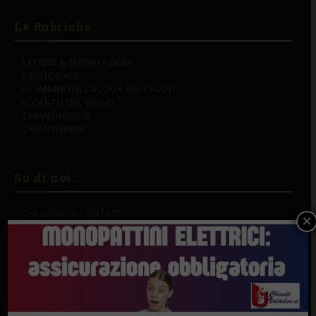
Le Rubriche
LETTERE & SEGNALAZIONI
L’EDITORIALE
I CAMMINI DELL’ACQUA NEL CHIANTI
IL CANTO DEL GALLO
CHIANTINVESTO
CHIANTIVERDE
Su di noi...
CHI SIAMO & CONTATTI
×
PUBBLICITÀ
DONAZIONI
IL NOSTRO LOGO
SOSTENITORI
Gli Speciali