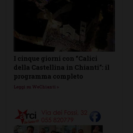
I cinque giorni con “Calici
Cast
della Castellina in Chianti”: il
prota
enti
programma completo
Vino”
Leggi su WeChianti >
Leggi s