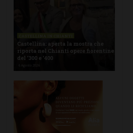
CASTELLINA IN CHIANTI
LET
Castellina: aperta la mostra che
Cas
riporta nel Chianti opere fiorentine
rev
del ‘300 e ‘400
d’I
6 Agosto 2026
5 Ago