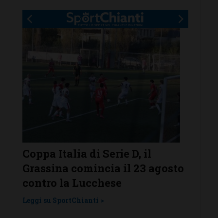
r
Coppa Italia di Serie D, il
Serie 
Grassina comincia il 23 agosto
Grass
contro la Lucchese
Tavar
una l
Leggi su SportChianti >
Leggi su