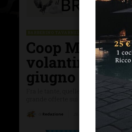
BARBERINO TAVARNELLE
CHIANTI F.NO
MA
Coop Mercatale
volantino con l
giugno
Fra le tante, quelle sullo yogurt Mila,
grande offerte sui pomodori ciliegi
di
Redazione
28 Maggio 2026