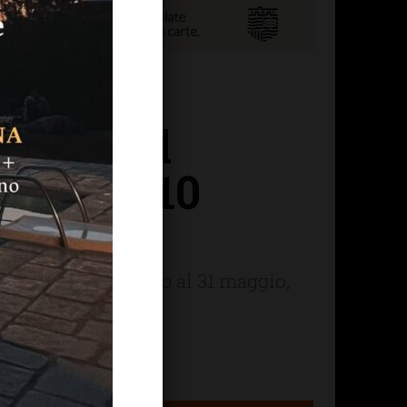
ggio: il
ggio al 10
i giorni inoltre, fino al 31 maggio,