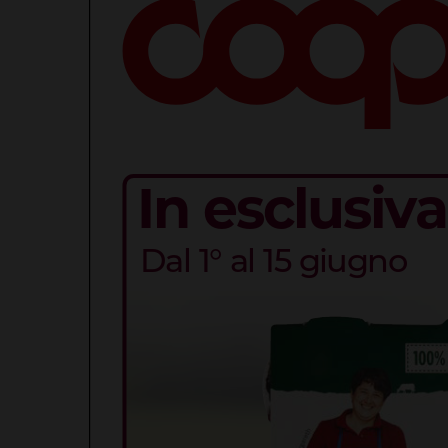
LETTERE
“Celeb
Madonn
Nacque 
Santa 
7 Agosto 2