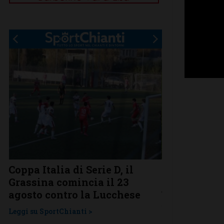
Coppa Italia di Serie D, il
Serie D, ecco
Grassina comincia il 23
Grassina e 
agosto contro la Lucchese
Tavarnelle c
una laziale
Leggi su SportChianti >
Leggi su SportChi