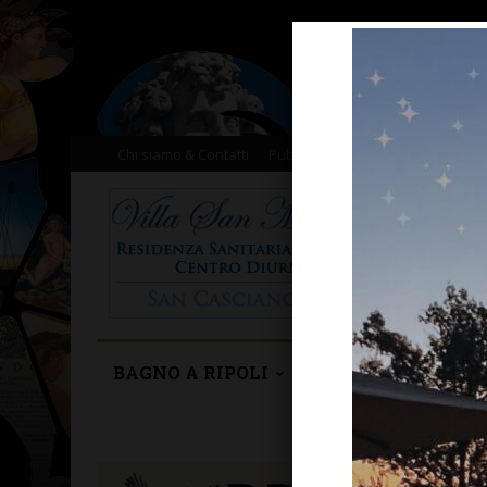
Chi siamo & Contatti
Pubblicità
Donazioni
Il nost
BAGNO A RIPOLI
BARBERINO TAVA