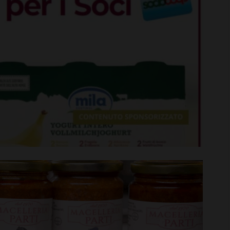
n va in
Aquatica, corsi di nuoto per
tra aperta per
bambini e ragazzi anche a
di agosto
settembre
i >
Leggi su SportChianti >