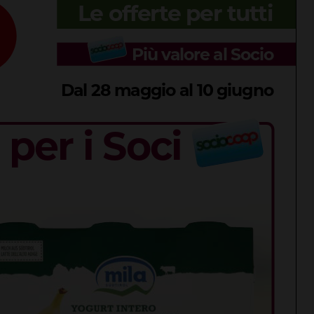
 & SEGNALAZIONI
CASTELLINA IN CHIANTI
razione della
Giuseppe Stiaccini, s
a della neve.
di Castellina, comment
così la Basilica di
“Codice Etico in
Maria Maggiore”
Agricoltura”
026
6 Agosto 2026