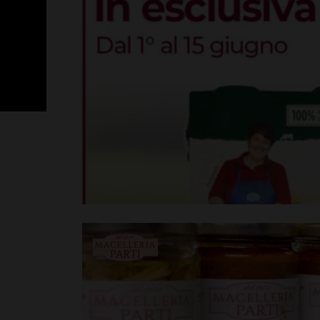
SportLab21 no
vacanza: pales
tutto il mese 
Leggi su SportChiant