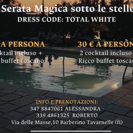
NGIARE & BERE
SAN CASCIANO
 e San Donato in Po
e offerte dal 28 ma
 patate Selenella, banane Ciquita, ... . Per poch
no