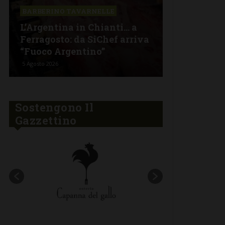
Il Cavalier
BARBERINO TAVARNELLE
nuovo menu
L’Argentina in Chianti… a
stagionalit
Ferragosto: da SiChef arriva
contaminaz
“Fuoco Argentino”
nel cuore d
5 Agosto 2026
30 Luglio 2026
Sostengono Il
Gazzettino