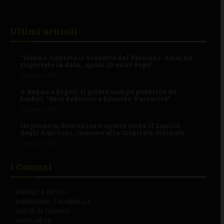
Ultimi articoli
“Hanno riaperto il viadotto dei Falciani. Anas ha
rispettato la data… quasi 10 anni dopo”
6 Agosto 2026
A Bagno a Ripoli il primo campo pubblico da
basket: “Sarà dedicato a Edoardo Varvarito”
6 Agosto 2026
Impruneta, domenica 9 agosto torna il Lancio
degli Aquiloni, insieme alla Grigliata Solidale
6 Agosto 2026
I Comuni
BAGNO A RIPOLI
BARBERINO TAVARNELLE
GREVE IN CHIANTI
IMPRUNETA