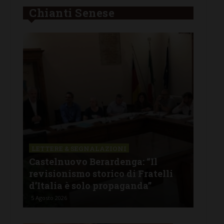
Chianti Senese
LETTERE & SEGNALAZIONI
CAS
Castelnuovo Berardenga: “Il
Cas
tine
revisionismo storico di Fratelli
fam
d’Italia è solo propaganda”
Ban
5 Agosto 2026
4 Ago