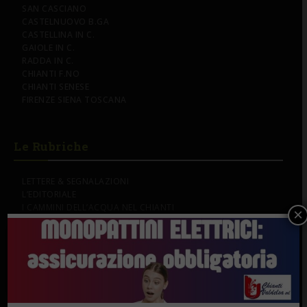
SAN CASCIANO
CASTELNUOVO B.GA
CASTELLINA IN C.
GAIOLE IN C.
RADDA IN C.
CHIANTI F.NO
CHIANTI SENESE
FIRENZE SIENA TOSCANA
Le Rubriche
LETTERE & SEGNALAZIONI
L’EDITORIALE
I CAMMINI DELL’ACQUA NEL CHIANTI
×
IL CANTO DEL GALLO
CHIANTINVESTO
CHIANTIVERDE
Su di noi...