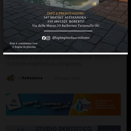
BARBERINO TAVARNELLE
CHIANTI F.NO
GREVE IN CHIANTI
LAVORO
SAN CASCIANO
Lavoro nella ristorazione:
La Capanna del Gallo alla
ricerca di personale di sala
Persone giovani, che abbiano voglia di fare,
imparare e impegnarsi, entusiasmo. Non è
richiesta esperienza pregressa
di
Redazione
28 Maggio 2026