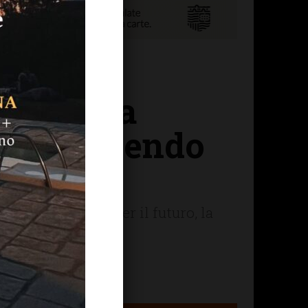
erce, fra
ta prendendo
ento, progetti per il futuro, la
re