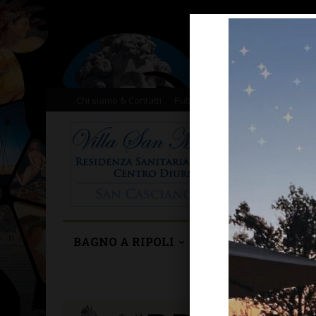
Chi siamo & Contatti
Pubblicità
Donazioni
Il nost
BAGNO A RIPOLI
BARBERINO TAVA