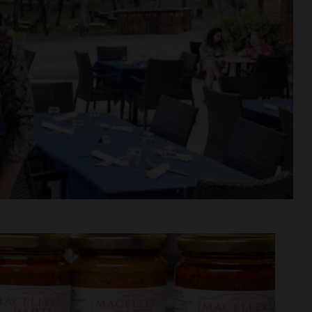
rime mosse:
Serie D, ecco i gironi 2026/27
to direttore
Grassina e San Donato
ata
Tavarnelle con tre emiliane,
 del nuovo
una laziale e una umbra
Leggi su SportChianti >