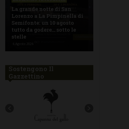
La grande notte di San
BARBERINO 
Lorenzo a La Pimpinella di
Semifonte: un 10 agosto
L’Argentin
tutto da godere… sotto le
Ferragosto:
stelle
“Fuoco Arg
6 Agosto 2026
5 Agosto 2026
Sostengono Il
Gazzettino