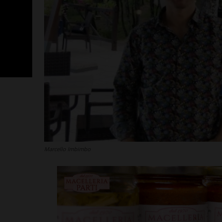
Marcello Imbimbo
Poggibonsi, p
Fusci conferma
tecnico. In ser
presentazione
allenatore