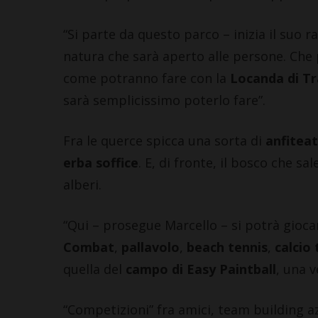
“Si parte da questo parco – inizia il suo 
natura che sarà aperto alle persone. Che 
come potranno fare con la
Locanda di T
sarà semplicissimo poterlo fare”.
Fra le querce spicca una sorta di
anfiteat
erba soffice
. E, di fronte, il bosco che sa
alberi.
“Qui – prosegue Marcello – si potrà gioca
Combat
,
pallavolo
,
beach tennis
,
calcio 
quella del
campo di Easy Paintball
, una v
“Competizioni” fra amici, team building az