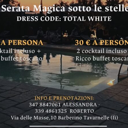
MANGIARE & BERE
: in un bosco di qu
a e un mondo che s
 tantissime cose già fatte, altre in completam
te che si annuncia, semplicemente, spettacola