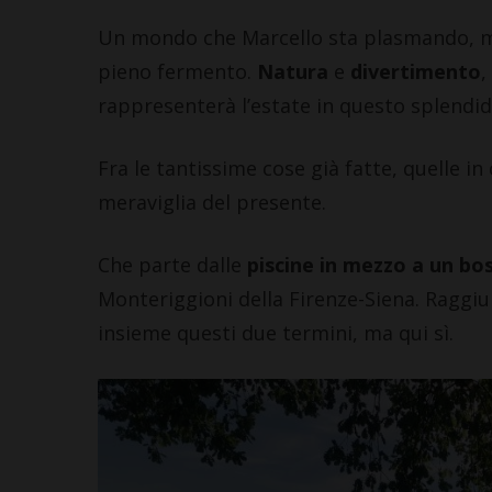
Un mondo che Marcello sta plasmando, m
pieno fermento.
Natura
e
divertimento
,
rappresenterà l’estate in questo splendid
Fra le tantissime cose già fatte, quelle in
meraviglia del presente.
CASTELLINA
Giuseppe S
di Castell
Che parte dalle
piscine in mezzo a un bo
“Codice Et
Monteriggioni della Firenze-Siena. Raggiun
Agricoltur
insieme questi due termini, ma qui sì.
6 Agosto 2026