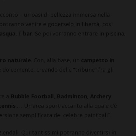
racconto – un’oasi di bellezza immersa nella
potranno venire e goderselo in libertà, così
rasqua
, il
bar
. Se poi vorranno entrare in piscina,
ro naturale
. Con, alla base, un
campetto in
le dolcemente, creando delle “tribune” fra gli
re a
Bubble Football
,
Badminton
,
Archery
tennis
… . Un’area sport accanto alla quale c’è
ersione semplificata del celebre paintball”.
iendali. Qui tantissimi potranno divertirsi in