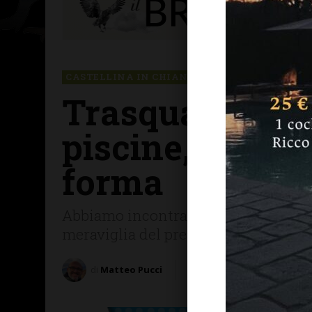
CASTELLINA IN CHIANTI
CHIANTI SENESE
Trasqua Village
piscine, natur
forma
Abbiamo incontrato Marcello Imbimbo:
meraviglia del presente. Per un'esta
di
Matteo Pucci
16 Giugno 2021