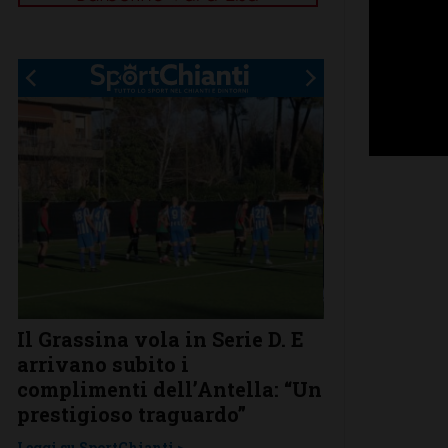
.
Il Grassina vola in Serie D. E
Poggibonsi a
arrivano subito i
conferme, ri
complimenti dell’Antella: “Un
nuovi
prestigioso traguardo”
Leggi su SportChi
Leggi su SportChianti >