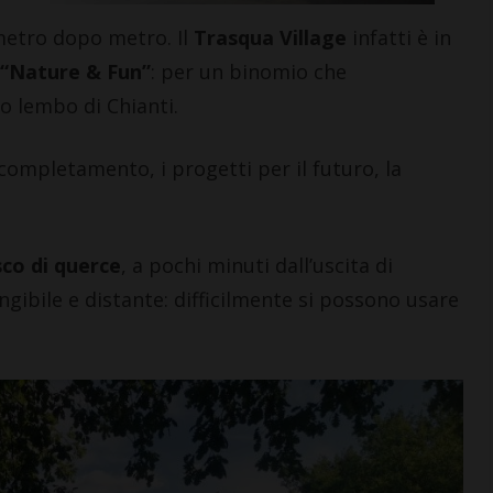
etro dopo metro. Il
Trasqua Village
infatti è in
“Nature & Fun”
: per un binomio che
o lembo di Chianti.
 completamento, i progetti per il futuro, la
 IN CHIANTI
CASTELLINA IN CHIANTI
tiaccini, sindaco
Castellina: aperta la most
ina, commenta il
che riporta nel Chianti
sco di querce
, a pochi minuti dall’uscita di
ico in
opere fiorentine del ‘300 e
gibile e distante: difficilmente si possono usare
a”
‘400
6 Agosto 2026