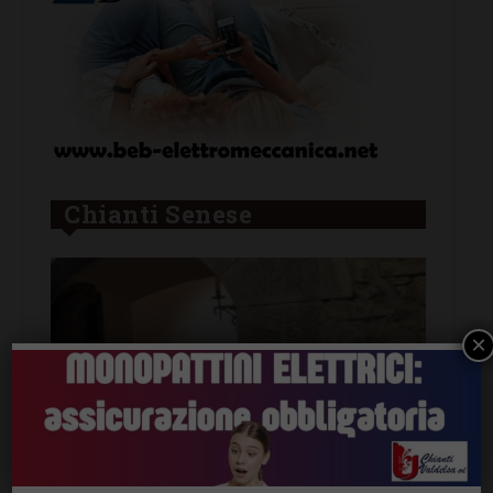
Chianti Senese
×