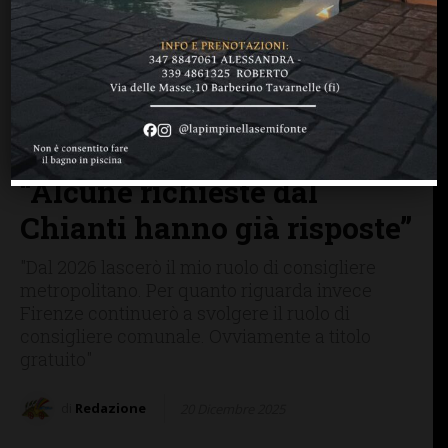
BAGNO A RIPOLI
BARBERINO TAVARNELLE
CHIANTI
GREVE IN CHIANTI
IMPRUNETA
SAN CASCIANO
L’INTERVISTA / Francesco
Casini, primi passi in
consiglio regionale:
“Alcune richieste dal
Chianti hanno già risposte”
"Dal 2026 lascerò il mio ruolo di consigliere
metropolitano. Per quanto riguarda invece
Firenze continuerò a svolgere il ruolo di
consigliere comunale. Ovviamente a titolo
gratuito"
di
Redazione
20 Dicembre 2025