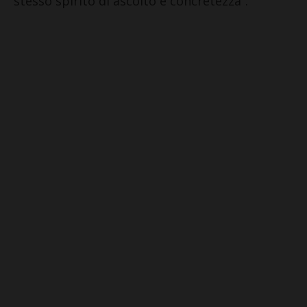
stesso spirito di ascolto e concretezza”.