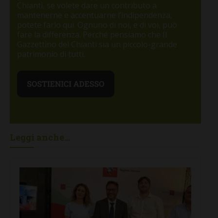
Chianti, se volete dare un contributo a
mantenerne e accentuarne l’indipendenza,
potete farlo qui. Ognuno di noi, e di voi, può
fare la differenza. Perché pensiamo che Il
Gazzettino del Chianti sia un piccolo-grande
patrimonio di tutti.
Leggi anche...