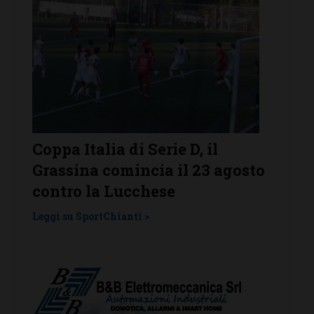
D, il
Serie D, ecco i gironi 2026/27.
 23 agosto
Grassina e San Donato
Tavarnelle con tre emiliane,
una laziale e una umbra
Leggi su SportChianti >