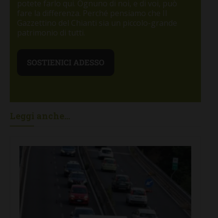
potete farlo qui. Ognuno di noi, e di voi, può
fare la differenza. Perché pensiamo che Il
Gazzettino del Chianti sia un piccolo-grande
patrimonio di tutti.
Leggi anche...