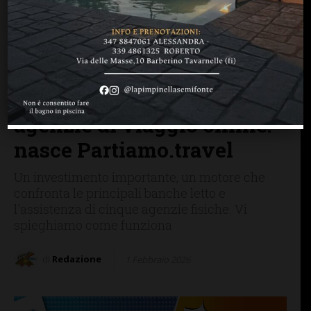
BAGNO A RIPOLI
BARBERINO TAVARNELLE
CASTELLINA IN CHIANTI
CASTELNUOVO B.GA
CHIANTI
GAIOLE IN CHIANTI
GREVE IN CHIANTI
IMPRUNETA
RADDA IN CHIANTI
SAN CASCIANO
Oceanya.it lancia (dal
Chianti) la sfida alle grandi
agenzie di viaggio online:
nasce Partiamo.travel
Un investimento importante, un motore che
confronta le principali banche letto e
l'assistenza di cinque agenzie fisiche. Vi
spieghiamo come funziona
di
Redazione
1 Febbraio 2026