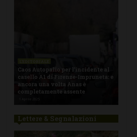
L'EDITORIALE
L'E
:
Caos Autopalio per l’incidente al
Fur
casello A1 di Firenze-Impruneta: e
chi
one
ancora una volta Anas è
ver
completamente assente
ha 
1 Aprile 2025
29 Ge
Lettere & Segnalazioni