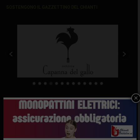
SOSTENGONO IL GAZZETTINO DEL CHIANTI
×
Ultimi articoli
“Hanno riaperto il viadotto dei Falciani. Anas ha
rispettato la data… quasi 10 anni dopo”
6 Agosto 2026