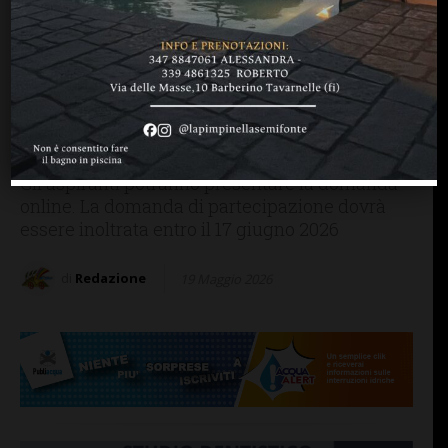
FIRENZE SIENA TOSCANA
LAVORO
Carabinieri: bando per la
selezione e l’arruolamento
di 17 Ufficiali del Ruolo
Tecnico dell’Arma
Gli aspiranti potranno presentare la domanda
online. La domanda di partecipazione dovrà
essere inoltrata entro il 17 giugno 2026
di
Redazione
19 Maggio 2026