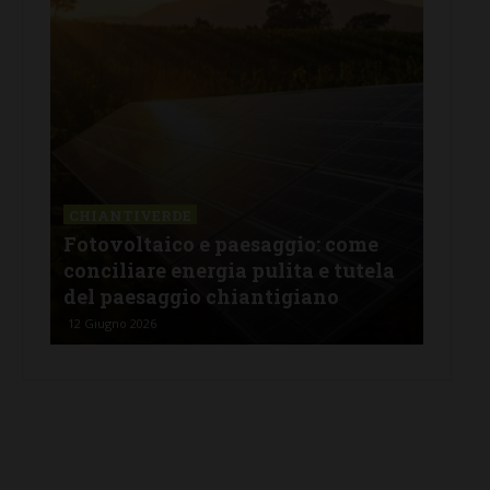
CHIANTIVERDE
CHI
 fa
Fotovoltaico e paesaggio: come
Oltr
conciliare energia pulita e tutela
com
del paesaggio chiantigiano
agr
12 Giugno 2026
25 Ma