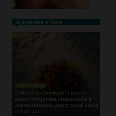
Mangiare e Bere
SAN CASCIANO
Il Cavaliere presenta il nuovo
SAN
menu: tradizione, stagionalità e
All
oco
contaminazioni creative nel cuore
lug
del Chianti
pro