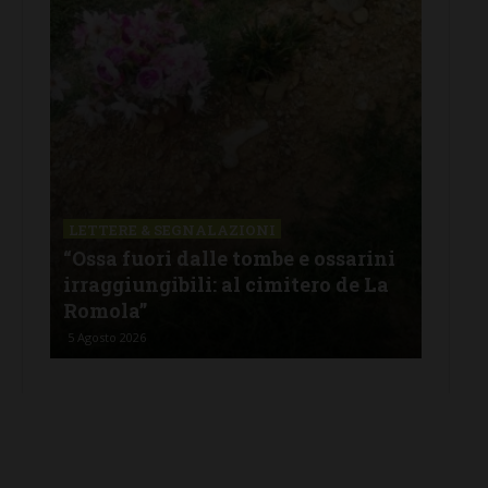
LETTERE & SEGNALAZIONI
LET
a
“Ossa fuori dalle tombe e ossarini
“Pa
irraggiungibili: al cimitero de La
que
Romola”
par
5 Agosto 2026
5 Ago