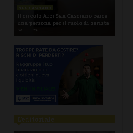
CHI
Lav
SAN CASCIANO
rire
Il circolo Arci San Casciano cerca
off
una persona per il ruolo di barista
pro
28 Luglio 2026
26 Lu
L'editoriale