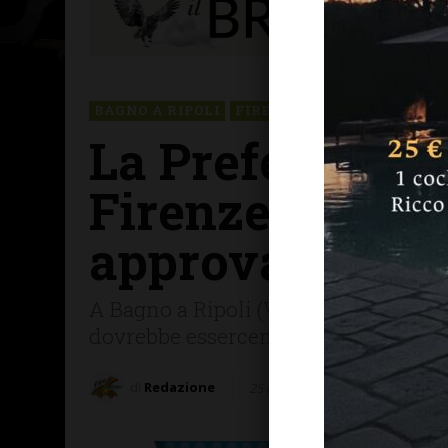
BAGNO A RIPOLI
FIRENZE SIENA TOSCANA
La Prefettura: 
Firenze. Quelli
approvazione”
A Bagno a Ripoli (Vallina) e Greve in 
dovrebbe essercene uno anche a Gre
di
Redazione
25 Luglio 2023