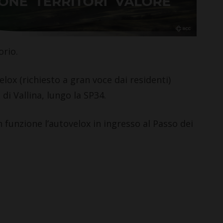
orio.
CASTELLINA IN CHIANTI
lox (richiesto a gran voce dai residenti)
Giuseppe Stiaccini, sindaco
 di Vallina, lungo la SP34.
di Castellina, commenta il
“Codice Etico in
n funzione l’autovelox in ingresso al Passo dei
Agricoltura”
6 Agosto 2026