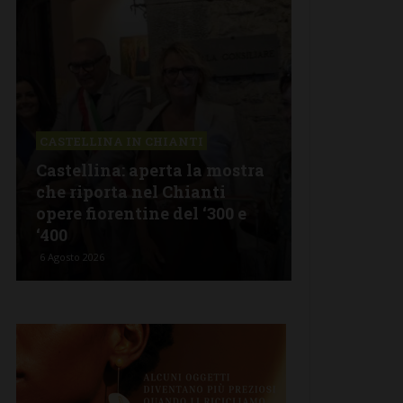
CASTELLINA IN CHIANTI
LETTERE & S
Castellina: aperta la mostra
Castelnuov
che riporta nel Chianti
revisionism
opere fiorentine del ‘300 e
Fratelli d’I
‘400
propagand
6 Agosto 2026
5 Agosto 2026