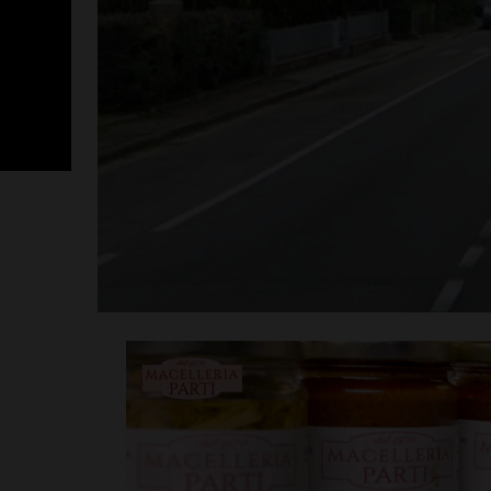
San Polo, un 
Nocentini in p
altro nuovo a
Leggi su SportChiant