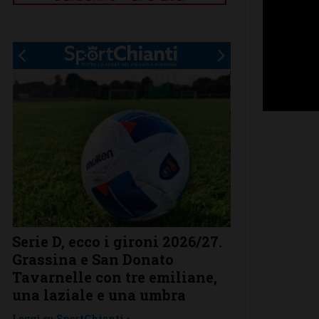
Serie D, ecco i gironi 2026/27.
Il Grassina v
Grassina e San Donato
arrivano sub
Tavarnelle con tre emiliane,
complimenti
una laziale e una umbra
prestigioso
Leggi su SportChianti >
Leggi su SportChi