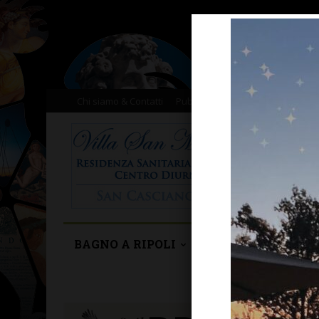
Chi siamo & Contatti
Pubblicità
Donazioni
Il nost
BAGNO A RIPOLI
BARBERINO TAVA