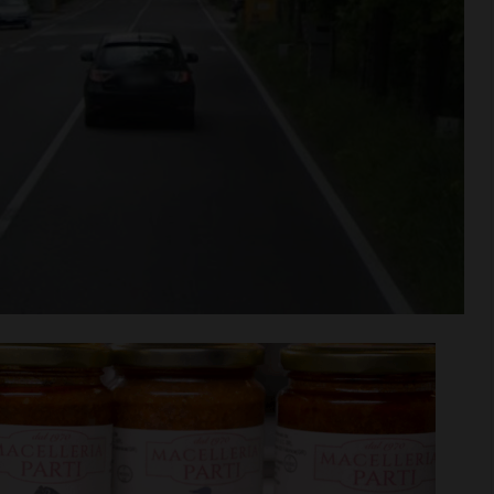
Niccolò
Coppa Italia di Serie D, il
iù… nel motore:
Grassina comincia il 23
cquisto
agosto contro la Lucchese
i >
Leggi su SportChianti >