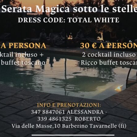
GREVE IN CHIANTI
“Nuovi autovelox i
 approvati e quelli 
Chianti (Passo dei Pecorai) già attivati. Altri 
ti