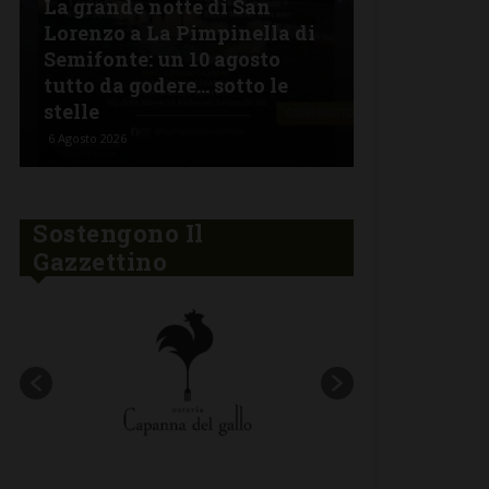
La grande notte di San
BARBERINO 
Lorenzo a La Pimpinella di
Semifonte: un 10 agosto
L’Argentin
tutto da godere… sotto le
Ferragosto:
stelle
“Fuoco Arg
6 Agosto 2026
5 Agosto 2026
Sostengono Il
Gazzettino