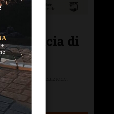
n provincia di
in
9 in corso di autorizzazione: