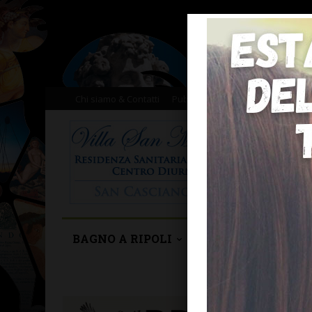
Chi siamo & Contatti
Pubblicità
Donazioni
Il nost
BAGNO A RIPOLI
BARBERINO TAVA