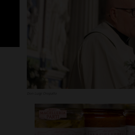
Don Luigi Oropallo
Sette ripescag
Seconda Catego
festa anche la
Leggi su SportChiant