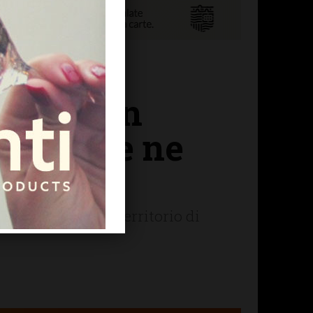
amenti in
runeta ce ne
 cambiamenti nel territorio di