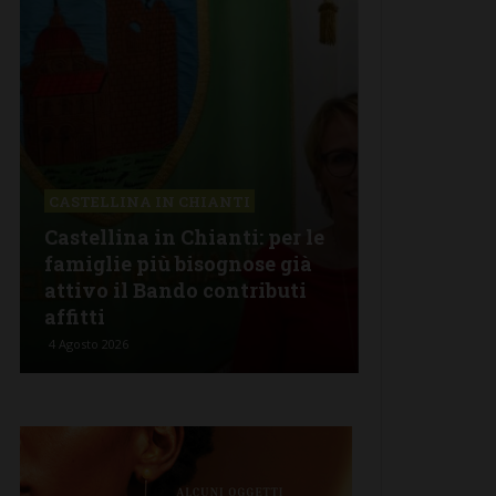
CASTELLINA IN CHIANTI
CHIANTI
Castellina in Chianti: per le
Lavoro (Op
famiglie più bisognose già
tirocini), 3
attivo il Bando contributi
Chianti: ec
affitti
completa
4 Agosto 2026
2 Agosto 2026