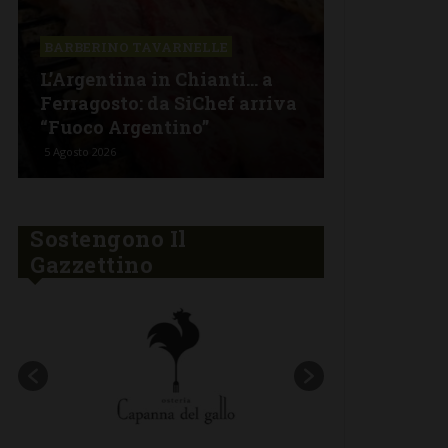
Il Cavalier
BARBERINO TAVARNELLE
nuovo menu
L’Argentina in Chianti… a
stagionalit
Ferragosto: da SiChef arriva
contaminaz
“Fuoco Argentino”
nel cuore d
5 Agosto 2026
30 Luglio 2026
Sostengono Il
Gazzettino