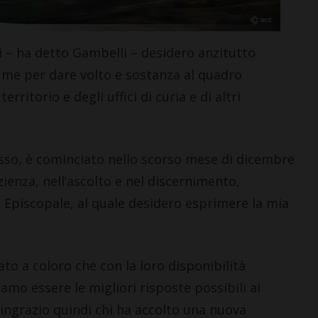
 – ha detto Gambelli – desidero anzitutto
 me per dare volto e sostanza al quadro
rritorio e degli uffici di curia e di altri
LETTERE & SEGNALAZIONI
Castelnuovo Berardenga: “Il
esso, è cominciato nello scorso mese di dicembre
revisionismo storico di
ienza, nell’ascolto e nel discernimento,
Fratelli d’Italia è solo
propaganda”
io Episcopale, al quale desidero esprimere la mia
5 Agosto 2026
to a coloro che con la loro disponibilità
amo essere le migliori risposte possibili ai
ringrazio quindi chi ha accolto una nuova