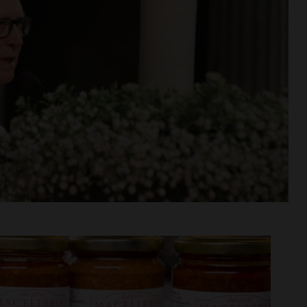
gi per la
Adesso è proprio ufficiale: il
ria 2026/27: fa
Grassina giocherà in Serie D
 Virtus Lilliano
nella prossima stagione
i >
Leggi su SportChianti >