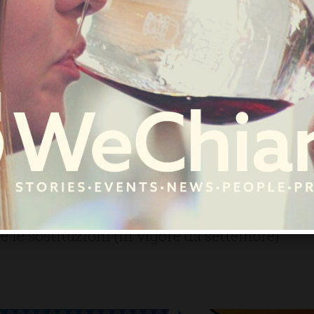
FIRENZE SIENA TOSCANA
IMPRUNETA
SAN CASCIANO
hie, tutti i cambi
ri comuni: all’Imp
ale”
 al suo posto don Stefano Ulivi. Molti anche i
e le sostituzioni (in vigore da settembre)