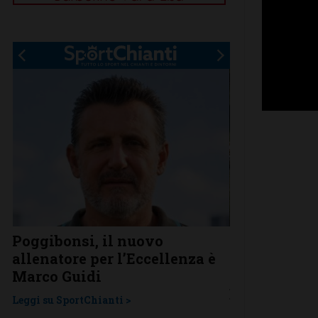
Poggibonsi, il nuovo
Anastasia Ch
allenatore per l’Eccellenza è
Jury, convo
Marco Guidi
Nazionale Y
Europei di 
Leggi su SportChianti >
Leggi su SportChi