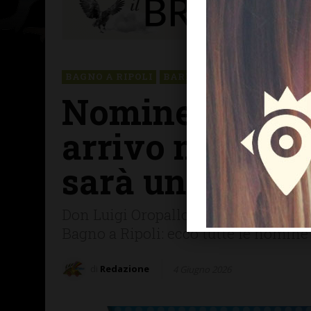
BAGNO A RIPOLI
BARBERINO TAVARNELLE
Nomine parrocc
arrivo nei nost
sarà uno “epoc
Don Luigi Oropallo va in quiescenza,
Bagno a Ripoli: ecco tutte le nomine 
di
Redazione
4 Giugno 2026