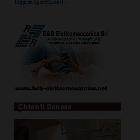
una laziale e una umbra
tra
Leggi su SportChianti >
Leggi 
Chianti Senese