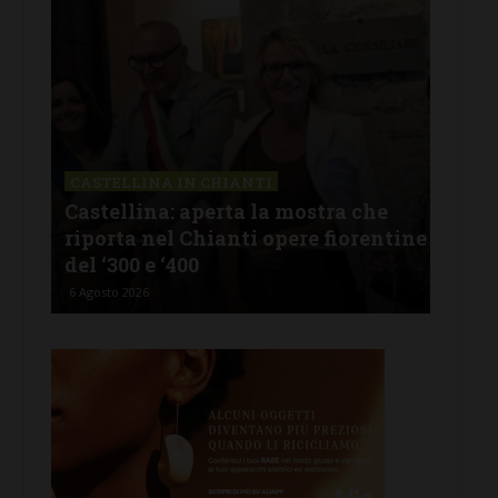
CASTELLINA IN CHIANTI
LET
Castellina: aperta la mostra che
Cas
riporta nel Chianti opere fiorentine
rev
del ‘300 e ‘400
d’I
6 Agosto 2026
5 Ago