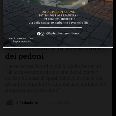
GREVE IN CHIANTI
Attraversamenti rialzati e
illuminati nel capoluogo e
nelle frazioni. Greve in
Chianti punta ad
incrementare la sicurezza
dei pedoni
L'assessore ai lavori pubblici Giulio Saturnini:
"Gli attraversamenti sono stati localizzati in
corrispondenza di spazi pubblici e scuole per
garantire maggiore sicurezza alle famiglie che
frequentano queste aree"
di
Redazione
11 Giugno 2026