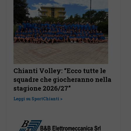
ley: “Ecco tutte le
Il San Donato Tavarn
e giocheranno nella
accoglie un nuovo
026/27”
centrocampista: “Be
Gianvito Pertica”
ianti >
Leggi su SportChianti >