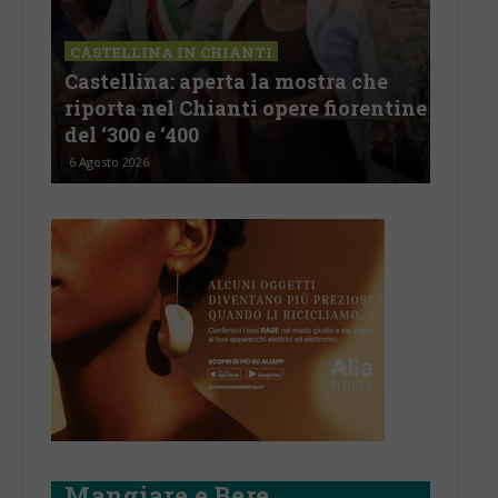
CASTELLINA IN CHIANTI
LET
Castellina: aperta la mostra che
Cas
riporta nel Chianti opere fiorentine
rev
del ‘300 e ‘400
d’I
6 Agosto 2026
5 Ago
Mangiare e Bere