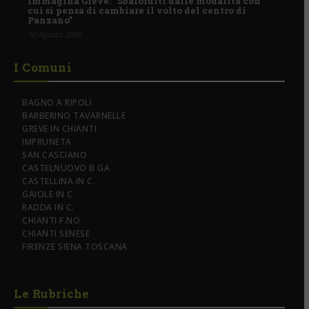
Immagina Greve: “Sbalorditi dalle modalità con
cui si pensa di cambiare il volto del centro di
Panzano”
10 Agosto 2026
I Comuni
BAGNO A RIPOLI
BARBERINO TAVARNELLE
GREVE IN CHIANTI
IMPRUNETA
SAN CASCIANO
CASTELNUOVO B.GA
CASTELLINA IN C.
GAIOLE IN C.
RADDA IN C.
CHIANTI F.NO
CHIANTI SENESE
FIRENZE SIENA TOSCANA
Le Rubriche