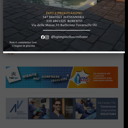
GREVE IN CHIANTI
Confermata la sua
decisione: per adesso unica
candidatura è quella di
Paolo Sottani
di
Redazione
11 Gennaio 2014