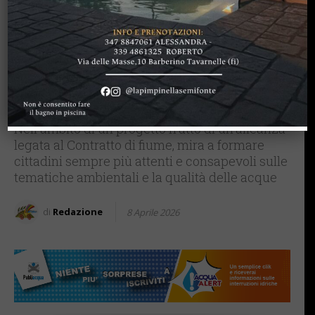
GREVE IN CHIANTI
Gli studenti di Greve in
Chianti a scuola… lungo il
fiume: educazione,
didattica, ecologia
Nell'ambito di un progetto frutto di un'alleanza
legata al Contratto di fiume, mira a formare
cittadini sempre più attenti e consapevoli sulle
tematiche ambientali e la qualità delle acque
di
Redazione
8 Aprile 2026