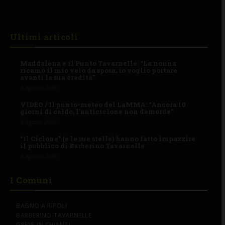
Ultimi articoli
Maddalena e il Punto Tavarnelle: “La nonna
ricamò il mio velo da sposa, io voglio portare
avanti la sua eredità”
8 Agosto 2026
VIDEO / Il punto-meteo del LaMMA: “Ancora 10
giorni di caldo, l’anticiclone non demorde”
8 Agosto 2026
“Il Ciclone” (e le sue stelle) hanno fatto impazzire
il pubblico di Barberino Tavarnelle
8 Agosto 2026
I Comuni
BAGNO A RIPOLI
BARBERINO TAVARNELLE
GREVE IN CHIANTI