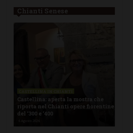
Chianti Senese
CASTELLINA IN CHIANTI
LET
Castellina: aperta la mostra che
Cas
riporta nel Chianti opere fiorentine
rev
del ‘300 e ‘400
d’I
6 Agosto 2026
5 Ago