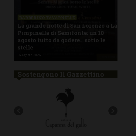
SAN
a La
Il 
BARBERINO TAVARNELLE
L’Argentina in Chianti… a
men
Ferragosto: da SiChef arriva “Fuoco
con
Argentino”
del
5 Agosto 2026
30 Lu
Sostengono Il Gazzettino