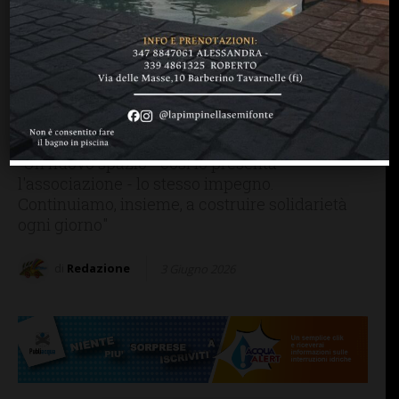
GREVE IN CHIANTI
Sabato 6 giugno
inaugurazione della nuova
sede della Croce Rossa di
Strada in Chianti
"Un nuovo spazio - così lo presenta
l'associazione - lo stesso impegno.
Continuiamo, insieme, a costruire solidarietà
ogni giorno"
di
Redazione
3 Giugno 2026