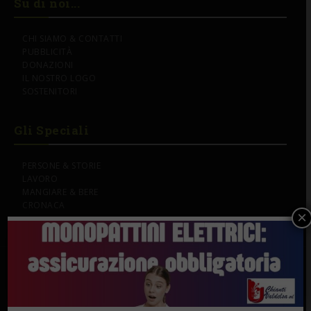
Su di noi...
CHI SIAMO & CONTATTI
PUBBLICITÀ
DONAZIONI
IL NOSTRO LOGO
SOSTENITORI
Gli Speciali
PERSONE & STORIE
LAVORO
MANGIARE & BERE
CRONACA
×
SEGUI IL GAZZETTINO DEL CHIANTI SU: