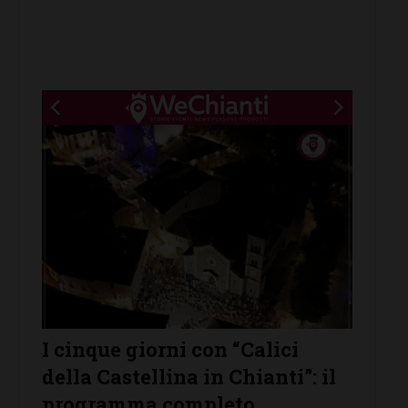
New title
 con “Calici
Castelnuovo Berardenga
 in Chianti”: il
protagonista de “Le Nott
mpleto
Vino”: venerdì 7 agosto