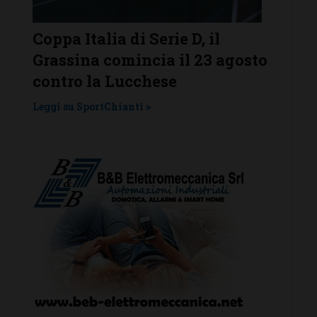
Serie D, il
Serie D, ecco i gironi 202
cia il 23 agosto
Grassina e San Donato
hese
Tavarnelle con tre emili
una laziale e una umbra
>
Leggi su SportChianti >