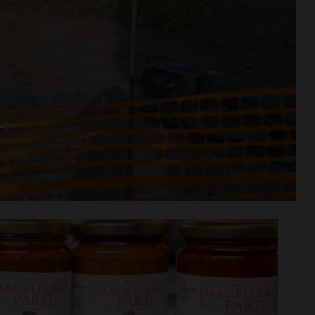
Niccolò
Coppa Italia di Serie D, il
iù… nel motore:
Grassina comincia il 23
cquisto
agosto contro la Lucchese
i >
Leggi su SportChianti >