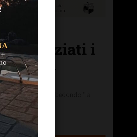
a: “Iniziati i
zione di
a nella frazione, ribadendo "la