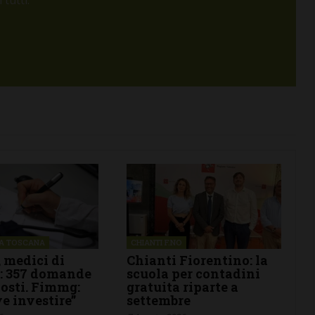
tutti.
te di San
BARBERINO TAVARNELLE
Pimpinella di
 10 agosto
L’Argentina in Chianti… a
re… sotto le
Ferragosto: da SiChef arriva
“Fuoco Argentino”
5 Agosto 2026
NA TOSCANA
CHIANTI F.NO
 medici di
Chianti Fiorentino: la
a: 357 domande
scuola per contadini
posti. Fimmg:
gratuita riparte a
ve investire”
settembre