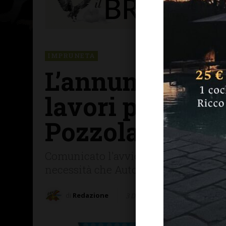
IMPRUNETA
L’annuncio del 
lavori per il m
Pozzolatico. A
Comunicato l'avvio dei lavori per il 
necessità che Autostrade per l'Italia 
di
Redazione
3 Dicembre 2025