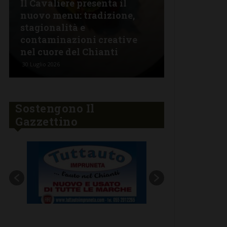
Il Cavaliere presenta il
nuovo menu: tradizione,
Alla Coop 
stagionalità e
giovedì 30 
contaminazioni creative
porchetta 
nel cuore del Chianti
propria
30 Luglio 2026
29 Luglio 2026
Sostengono Il
Gazzettino