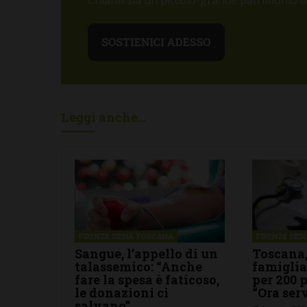
Chianti sia un piccolo-grande patrimonio di 
La grande not
Lorenzo a La 
Semifonte: un
tutto da gode
stelle
6 Agosto 2026
Leggi anche...
FIRENZE SIENA TOSCANA
FIRENZE SIE
Sangue, l’appello di un
Toscana,
talassemico: “Anche
famigli
fare la spesa è faticoso,
per 200 
le donazioni ci
“Ora ser
salvano”