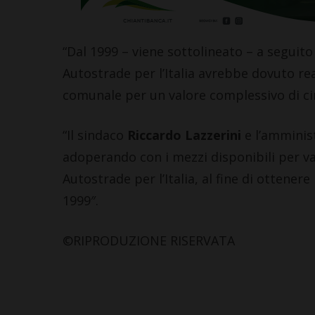
“Dal 1999 – viene sottolineato – a seguito
Autostrade per l’Italia avrebbe dovuto real
comunale per un valore complessivo di cir
CASTELLINA IN CHIANTI
CASTELLINA
Giuseppe Stiaccini, sindaco
Castellina
“Il sindaco
Riccardo Lazzerini
e l’amminis
di Castellina, commenta il
che riport
adoperando con i mezzi disponibili per val
“Codice Etico in
opere fior
Autostrade per l’Italia, al fine di ottener
Agricoltura”
‘400
1999″.
6 Agosto 2026
6 Agosto 2026
©RIPRODUZIONE RISERVATA