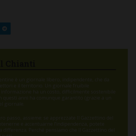
el Chianti
orentine è un giornale libero, indipendente, che da
tori e il territorio. Un giornale fruibile
 informazione ha un costo, difficilmente sostenibile
 in questi anni ha comunque garantito (grazie a un
l giornale.
o passo, assieme: se apprezzate Il Gazzettino del
antenerne e accentuarne l’indipendenza, potete
ARNELLE
 la differenza. Perché pensiamo che Il Gazzettino del