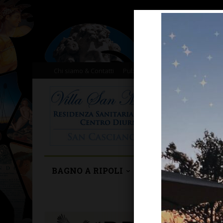
Chi siamo & Contatti
Pubblicità
Donazioni
Il nost
BAGNO A RIPOLI
BARBERINO TAVA