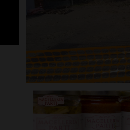
San Polo, un 
Nocentini in p
altro nuovo a
Leggi su SportChiant