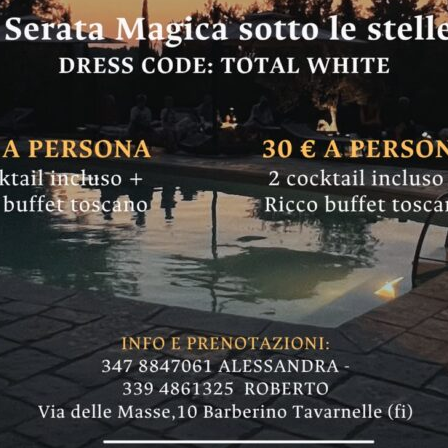
Comune di Imprunet
arciapiede nella fra
nche se…”
marciapiede che collega la zona Arci alla chies
completi gli interventi previsti dal 1999"