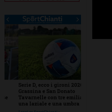
Serie D, ecco i gironi 2026/27.
Il Grassina v
Grassina e San Donato
arrivano sub
Tavarnelle con tre emiliane,
complimenti
una laziale e una umbra
prestigioso
Leggi su SportChianti >
Leggi su SportChi