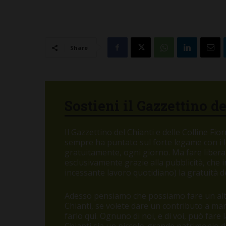
Share
Sostieni il Gazzettino d
Il Gazzettino del Chianti e delle Colline Fi
sempre ha puntato sul forte legame con i let
gratuitamente, ogni giorno. Ma fare libera
esclusivamente grazie alla pubblicità, che
incessante lavoro quotidiano) la gratuità de
Adesso pensiamo che possiamo fare un altr
Chianti, se volete dare un contributo a m
BARBERINO TAV
farlo qui. Ognuno di noi, e di voi, può fare